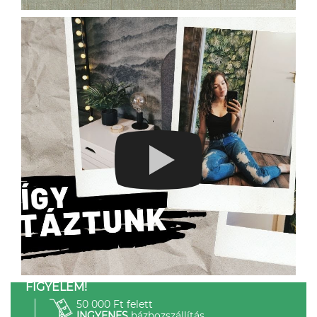
FIGYELEM!
50 000 Ft felett
INGYENES
házhozszállítás