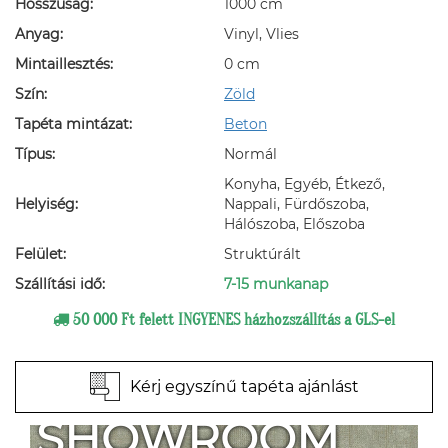
Hosszúság:
1000 cm
Anyag:
Vinyl, Vlies
Mintaillesztés:
0 cm
Szín:
Zöld
Tapéta mintázat:
Beton
Típus:
Normál
Konyha, Egyéb, Étkező,
Helyiség:
Nappali, Fürdőszoba,
Hálószoba, Előszoba
Felület:
Struktúrált
Szállítási idő:
7-15 munkanap
50 000 Ft felett INGYENES házhozszállítás a GLS-el
Kérj egyszínű tapéta ajánlást
SHOWROOM