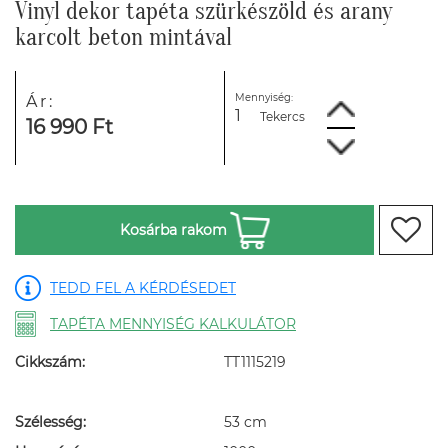
Vinyl dekor tapéta szürkészöld és arany
karcolt beton mintával
Mennyiség:
Ár:
Tekercs
16 990 Ft
Kosárba rakom
TEDD FEL A KÉRDÉSEDET
TAPÉTA MENNYISÉG KALKULÁTOR
Cikkszám:
TT1115219
Szélesség:
53 cm