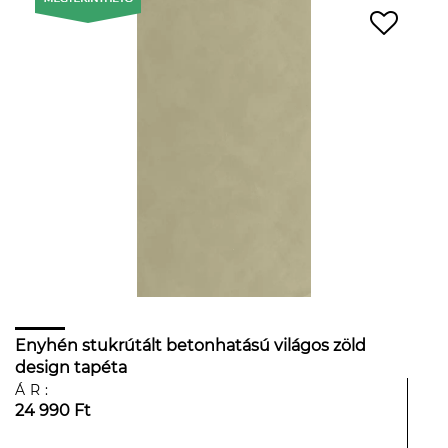
Enyhén stukrútált betonhatású világos zöld
design tapéta
ÁR:
24 990 Ft