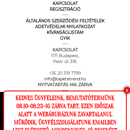
KAPCSOLAT
REGISZTRÁCIÓ
ÁLTALÁNOS SZERZŐDÉSI FELTÉTELEK
ADETVÉDELMI NYILATKOZAT
KÍVÁNSÁGLISTÁM
GYIK
KAPCSOLAT
1171 Budapest,
Pesti út 318.
+36 20 319 7799
info@tapetatrend.hu
NYITVATARTÁS MA:
ZÁRVA
X
KEDVES ÜGYFELEINK, BEMUTATÓTERMÜNK
Ez a weboldal cookie-kat használ, hogy a
08.10-08.23-IG ZÁRVA TART, EZEN IDŐSZAK
lehető legjobb élményt nyújtsa honlapunkon.
ALATT A WEBÁRUHÁZUNK ZAVARTALANUL
Beállítások
MÜKÖDIK, ÜGYFÉLSZOLGÁLATUNK EMAILBEN
Az online fizetést a Barion Payment Zrt. biztosítja, MNB engedély
száma: H-EN-I-1064/2013