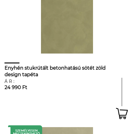
Enyhén stukrútált betonhatású sötét zöld
design tapéta
ÁR:
24 990 Ft