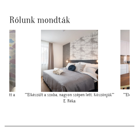
Rólunk mondták
Köszönjük""
""Elegáns lett a pengefal, sokáig imádni fogjuk""
"Kedves T
Z. Anita