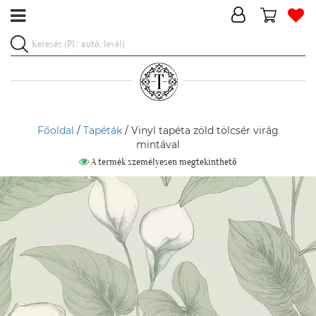
Főoldal
/
Tapéták
/ Vinyl tapéta zöld tölcsér virág
mintával
A termék személyesen megtekinthető