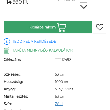
14 990 Ft
Kosárba rakom
TEDD FEL A KÉRDÉSEDET
TAPÉTA MENNYISÉG KALKULÁTOR
Cikkszám:
TT1112498
Szélesség:
53 cm
Hosszúság:
1000 cm
Anyag:
Vinyl, Vlies
Mintaillesztés:
53 cm
Szín:
Zöld