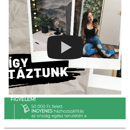
FIGYELEM!
50 000 Ft felett
INGYENES
házhozszállítás
az ország egész területén a
GLS-el.