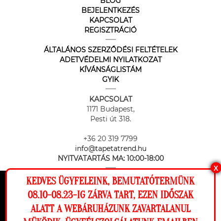
BLOG
BEJELENTKEZÉS
KAPCSOLAT
REGISZTRÁCIÓ
ÁLTALÁNOS SZERZŐDÉSI FELTÉTELEK
ADETVÉDELMI NYILATKOZAT
KÍVÁNSÁGLISTÁM
GYIK
KAPCSOLAT
1171 Budapest,
Pesti út 318.
+36 20 319 7799
info@tapetatrend.hu
NYITVATARTÁS MA:
10:00-18:00
X
KEDVES ÜGYFELEINK, BEMUTATÓTERMÜNK
Ez a weboldal cookie-kat használ, hogy a
08.10-08.23-IG ZÁRVA TART, EZEN IDŐSZAK
lehető legjobb élményt nyújtsa honlapunkon.
ALATT A WEBÁRUHÁZUNK ZAVARTALANUL
Beállítások