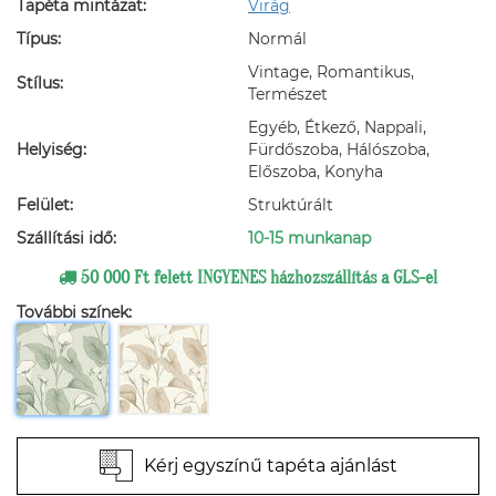
Tapéta mintázat:
Virág
Típus:
Normál
Vintage, Romantikus,
Stílus:
Természet
Egyéb, Étkező, Nappali,
Helyiség:
Fürdőszoba, Hálószoba,
Előszoba, Konyha
Felület:
Struktúrált
Szállítási idő:
10-15 munkanap
50 000 Ft felett INGYENES házhozszállítás a GLS-el
További színek:
Kérj egyszínű tapéta ajánlást