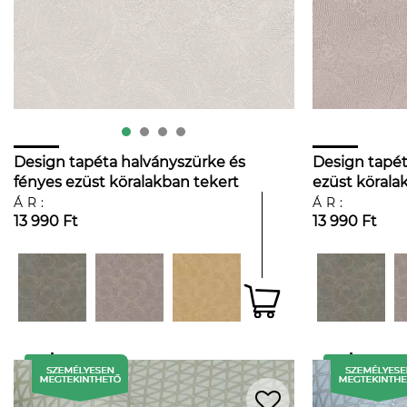
Design tapéta halványszürke és
Design tapét
fényes ezüst köralakban tekert
ezüst körala
zsineg mintával
mintával
ÁR:
ÁR:
13 990 Ft
13 990 Ft