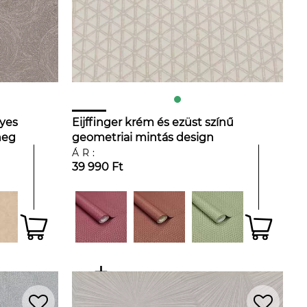
nyes
Eijffinger krém és ezüst színű
neg
geometriai mintás design
tapéta
ÁR:
39 990 Ft