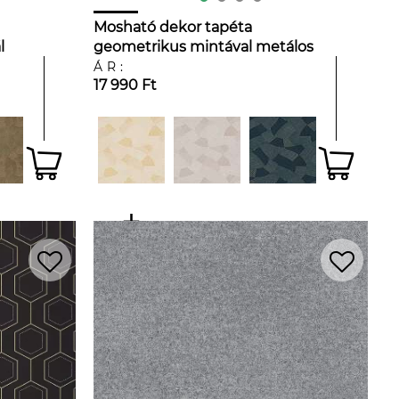
Mosható dekor tapéta
l
geometrikus mintával metálos
bronz és ezüst színben fekete
ÁR:
17 990 Ft
háttéren