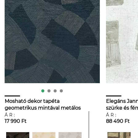
Mosható dekor tapéta
Elegáns Jann
geometrikus mintával metálos
szürke és fé
ezüst és matrózkék színben
kőhatású ge
ÁR:
ÁR:
17 990 Ft
88 490 Ft