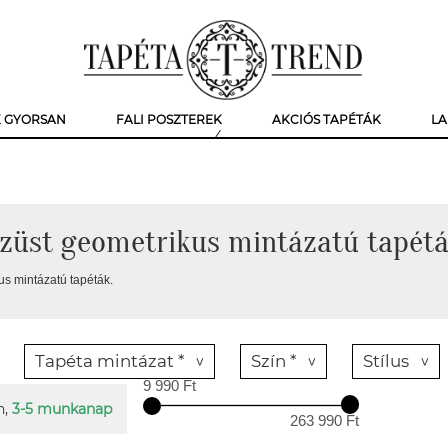
K GYORSAN
FALI POSZTEREK
AKCIÓS TAPÉTÁK
LA
züst geometrikus mintázatú tapét
us mintázatú tapéták.
Tapéta mintázat *
Szín *
Stílus
9 990 Ft
n,
3-5 munkanap
263 990 Ft