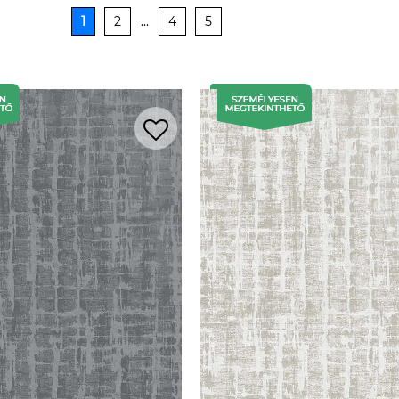
1
2
...
4
5