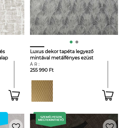
 és
Luxus dekor tapéta legyező
alap
mintával metálfényes ezüst
színben
ÁR:
255 990 Ft