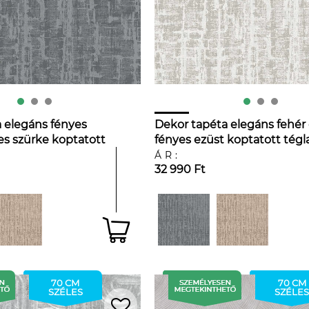
 elegáns fényes
Dekor tapéta elegáns fehér
es szürke koptatott
fényes ezüst koptatott tégl
tával
mintával
ÁR:
32 990 Ft
70 CM
70 CM
SZÉLES
SZÉLES