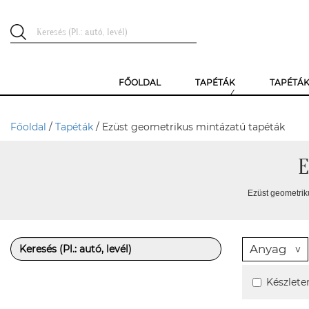
FŐOLDAL
TAPÉTÁK
TAPÉTÁ
Főoldal
/
Tapéták
/ Ezüst geometrikus mintázatú tapéták
E
Ezüst geometrik
Anyag
Készlete