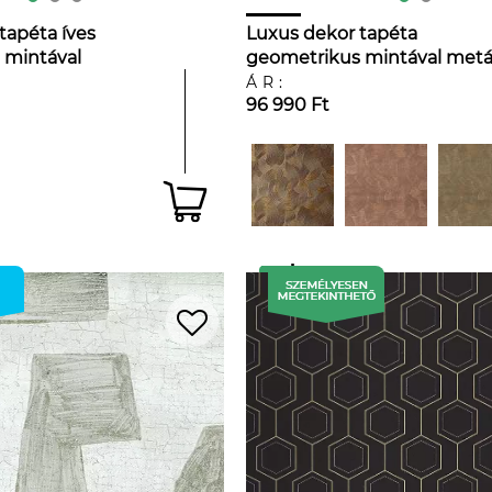
tapéta íves
Luxus dekor tapéta
 mintával
geometrikus mintával metá
ezüst színben
ezüst színben
ÁR:
96 990 Ft