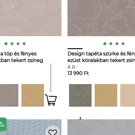
a tóp és fényes
Design tapéta szürke és fé
kban tekert zsineg
ezüst köralakban tekert zsi
mintával
ÁR:
13 990 Ft