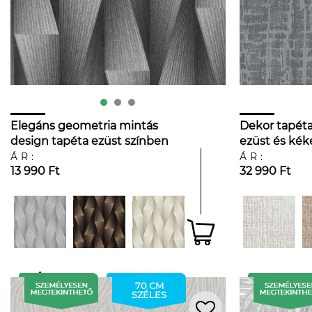
Elegáns geometria mintás
Dekor tapéta
design tapéta ezüst színben
ezüst és kék
téglalap min
ÁR:
ÁR:
13 990 Ft
32 990 Ft
70 CM
SZÉLES