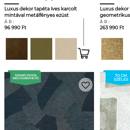
Luxus dekor tapéta íves karcolt
Luxus dekor 
mintával metálfényes ezüst
geometrikus
színben
metálfényes 
ÁR:
ÁR:
96 990 Ft
263 990 Ft
70 CM
SZÉLES