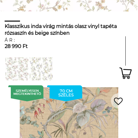
Klasszikus inda virág mintás olasz vinyl tapéta
rózsaszín és beige színben
ÁR:
28 990 Ft
70 CM
SZÉLES