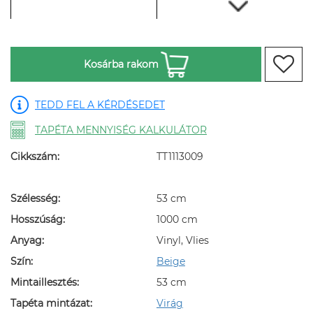
Kosárba rakom
TEDD FEL A KÉRDÉSEDET
TAPÉTA MENNYISÉG KALKULÁTOR
Cikkszám:
TT1113009
Szélesség:
53 cm
Hosszúság:
1000 cm
Anyag:
Vinyl, Vlies
Szín:
Beige
Mintaillesztés:
53 cm
Tapéta mintázat:
Virág