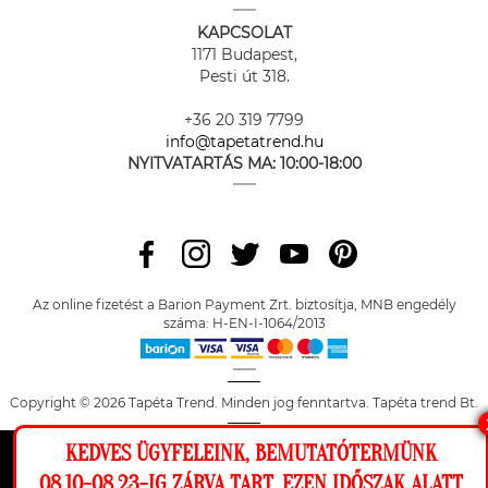
KAPCSOLAT
1171 Budapest,
Pesti út 318.
+36 20 319 7799
info@tapetatrend.hu
NYITVATARTÁS MA:
10:00-18:00
Az online fizetést a Barion Payment Zrt. biztosítja, MNB engedély
száma: H-EN-I-1064/2013
Copyright © 2026 Tapéta Trend. Minden jog fenntartva. Tapéta trend Bt.
KEDVES ÜGYFELEINK, BEMUTATÓTERMÜNK
Ez a weboldal cookie-kat használ, hogy a
08.10-08.23-IG ZÁRVA TART, EZEN IDŐSZAK ALATT