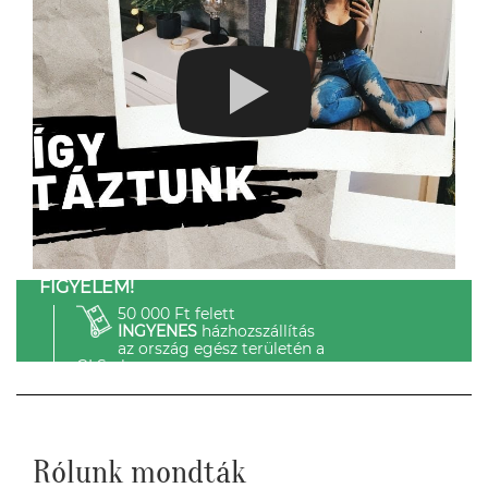
FIGYELEM!
50 000 Ft felett
INGYENES
házhozszállítás
az ország egész területén a
GLS-el.
Rólunk mondták