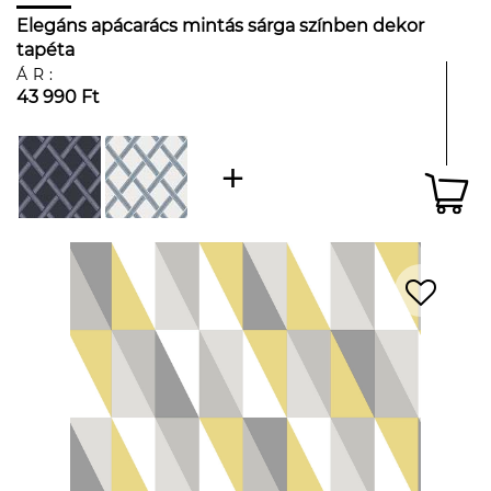
Elegáns apácarács mintás sárga színben dekor
tapéta
ÁR:
43 990 Ft