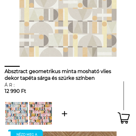
Absztract geometrikus minta mosható vlies
dekor tapéta sárga és szürke színben
ÁR:
12 990 Ft
NÉZD MEG A