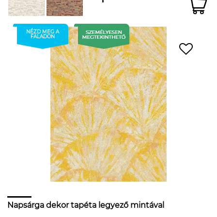
NÉZD MEG A
FALADON
Napsárga dekor tapéta legyező mintával