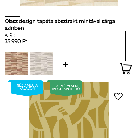
Olasz design tapéta absztrakt mintával sárga
színben
ÁR:
35 990 Ft
NÉZD MEG A
FALADON