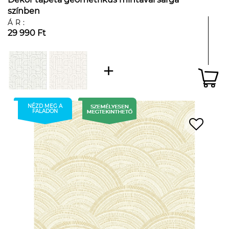
színben
ÁR:
29 990 Ft
NÉZD MEG A
FALADON