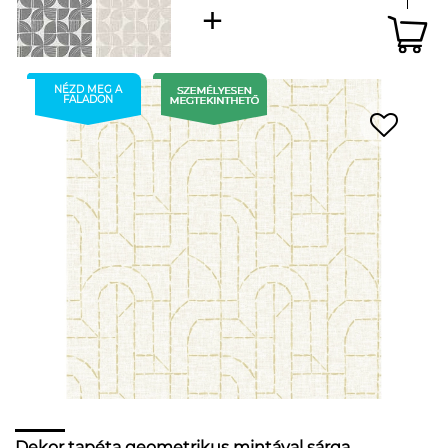
NÉZD MEG A
FALADON
Dekor tapéta geometrikus mintával sárga