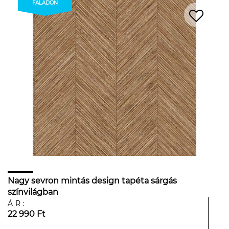
FALADON
Nagy sevron mintás design tapéta sárgás
színvilágban
ÁR:
22 990 Ft