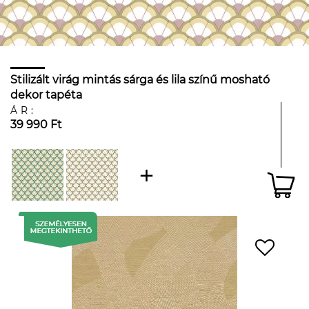
Stilizált virág mintás sárga és lila színű mosható
dekor tapéta
ÁR:
39 990 Ft