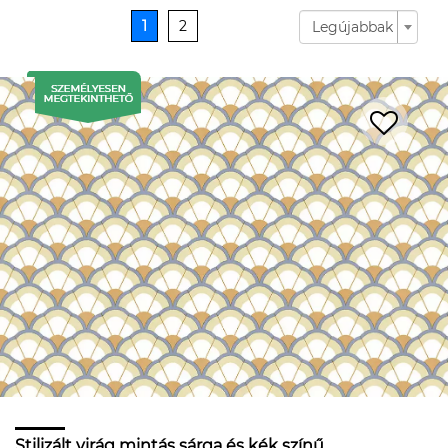
1
2
Legújabbak
Stilizált virág mintás sárga és kék színű