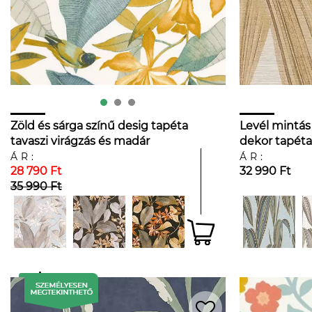
Zöld és sárga színű desig tapéta
Levél mintás 
tavaszi virágzás és madár
dekor tapéta
mintával
ÁR:
ÁR:
28 790 Ft
32 990 Ft
35 990 Ft