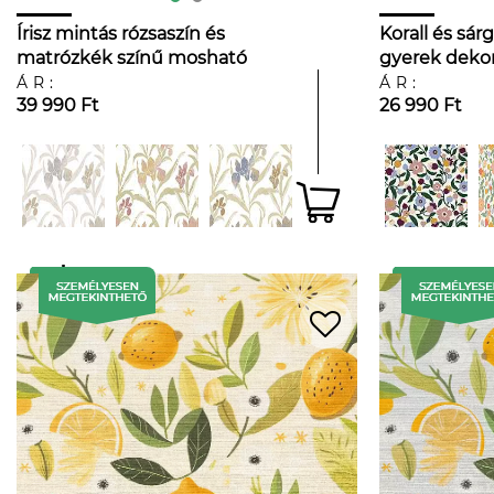
Írisz mintás rózsaszín és
Korall és sár
matrózkék színű mosható
gyerek dekor
dekor tapéta
ÁR:
ÁR:
39 990 Ft
26 990 Ft