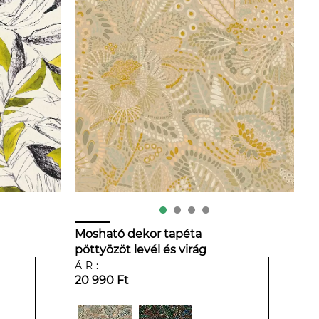
Mosható dekor tapéta
pöttyözöt levél és virág
mintával matt sárga és szürke
ÁR:
20 990 Ft
színben