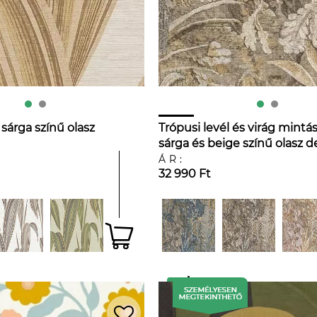
sárga színű olasz
Trópusi levél és virág mintá
sárga és beige színű olasz d
tapéta
ÁR:
32 990 Ft