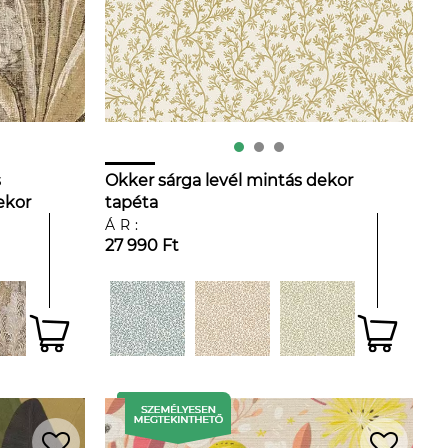
s
Okker sárga levél mintás dekor
ekor
tapéta
ÁR:
27 990 Ft