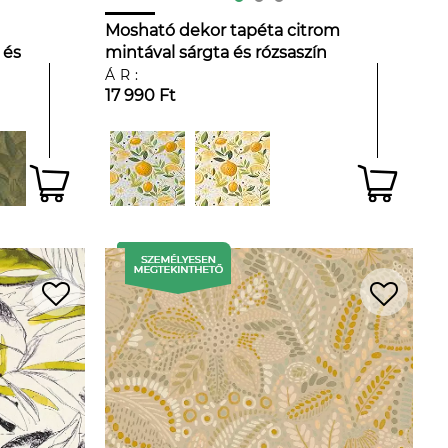
Mosható dekor tapéta citrom
 és
mintával sárgta és rózsaszín
színben beige háttéren
ÁR:
17 990 Ft