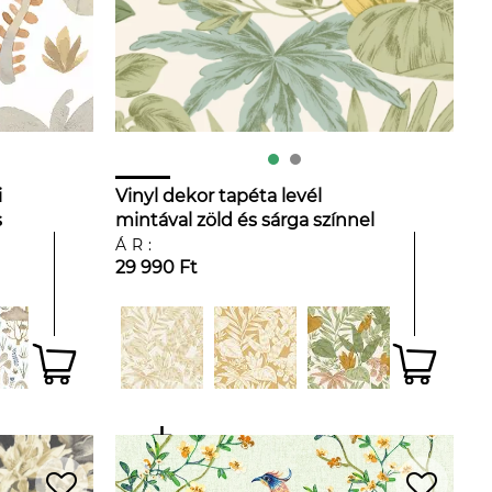
i
Vinyl dekor tapéta levél
s
mintával zöld és sárga színnel
ÁR:
29 990 Ft