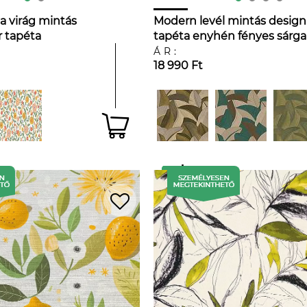
ga virág mintás
Modern levél mintás design
 tapéta
tapéta enyhén fényes sárga
zöld színvilágban
ÁR:
18 990 Ft