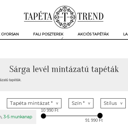
K GYORSAN
FALI POSZTEREK
AKCIÓS TAPÉTÁK
LA
Sárga levél mintázatú tapéták
ázatú tapéták.
Tapéta mintázat *
Szín *
Stílus
10 990 Ft
n,
3-5 munkanap
91 990 Ft