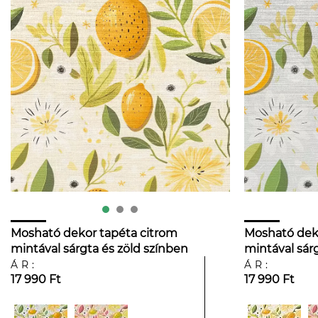
Mosható dekor tapéta citrom
Mosható deko
mintával sárgta és zöld színben
mintával sár
krém háttéren
ÁR:
ÁR:
17 990 Ft
17 990 Ft