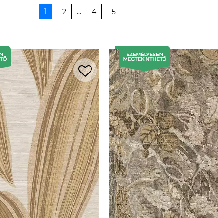
1
2
...
4
5