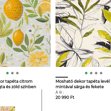
r tapéta citrom
Mosható dekor tapéta levél
gta és zöld színben
mintával sárga és fekete
színben
ÁR:
20 990 Ft