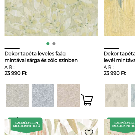
Dekor tapéta leveles faág
Dekor tapéta 
mintával sárga és zöld színben
levél mintáva
színben
ÁR:
ÁR:
23 990 Ft
23 990 Ft