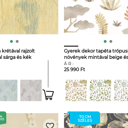
krétával rajzolt
Gyerek dekor tapéta trópus
l sárga és kék
növények mintával beige é
sárga színben
ÁR:
25 990 Ft
70 CM
SZÉLES