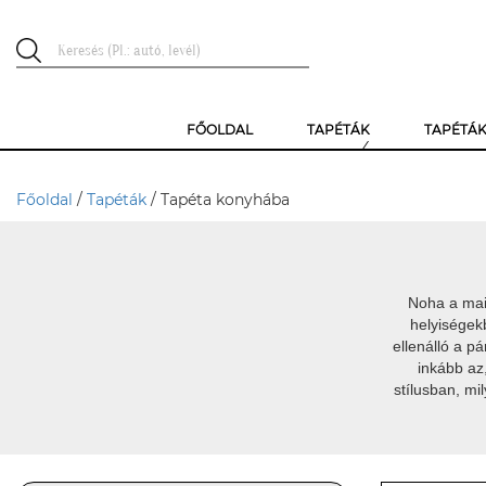
FŐOLDAL
TAPÉTÁK
TAPÉTÁ
Főoldal
/
Tapéták
/ Tapéta konyhába
Noha a mai,
helyiségek
ellenálló a p
inkább az
stílusban, m