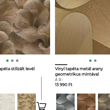
péta stilizált levél
Vinyl tapéta metál arany
geometrikus mintával
ÁR:
13 990 Ft