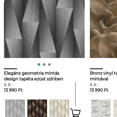
Elegáns geometria mintás
Bronz vinyl ta
design tapéta ezüst színben
mintával
ÁR:
ÁR:
13 990 Ft
13 990 Ft