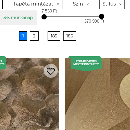
Tapéta mintázat
Szín
Stílus
7 530 Ft
n,
3-5 munkanap
370 990 Ft
1
2
...
185
186