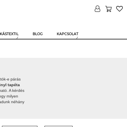
KÁSTEXTIL
BLOG
KAPCSOLAT
tók-e párás
inyl tapéta
ható. A kérdés
ogy milyen
 adunk néhány