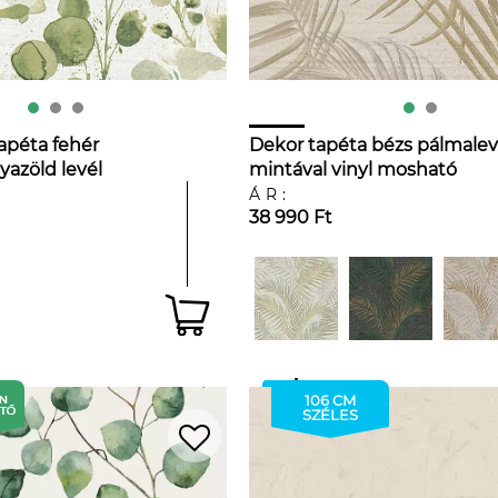
tapéta fehér
Dekor tapéta bézs pálmalev
yazöld levél
mintával vinyl mosható
ÁR:
38 990 Ft
106 CM
SZÉLES