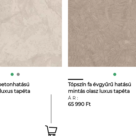
 betonhatású
Tópszín fa évgyűrű hatású
 luxus tapéta
mintás olasz luxus tapéta
ÁR:
65 990 Ft