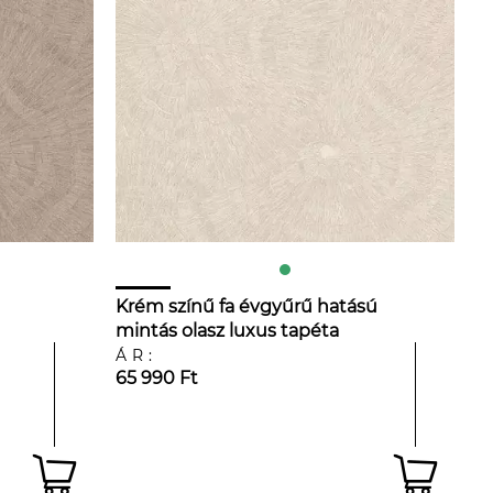
Krém színű fa évgyűrű hatású
mintás olasz luxus tapéta
ÁR:
65 990 Ft