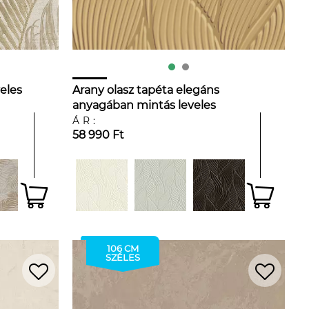
eles
Arany olasz tapéta elegáns
anyagában mintás leveles
mintával 70cm széles
ÁR:
58 990 Ft
106 CM
SZÉLES