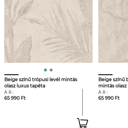
Beige színű trópusi levél mintás
Beige színű
olasz luxus tapéta
mintás olasz
ÁR:
ÁR:
65 990 Ft
65 990 Ft