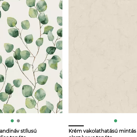
andináv stílusú
Krém vakolathatású mintás