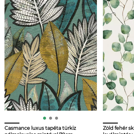
Casmance luxus tapéta türkiz
Zöld fehér sk