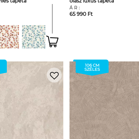
lies tapéta
olasz luxus tapéta
ÁR:
65 990 Ft
106 CM
SZÉLES