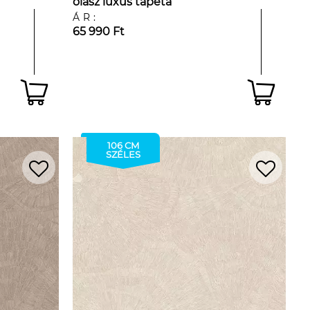
olasz luxus tapéta
ÁR:
65 990 Ft
106 CM
SZÉLES