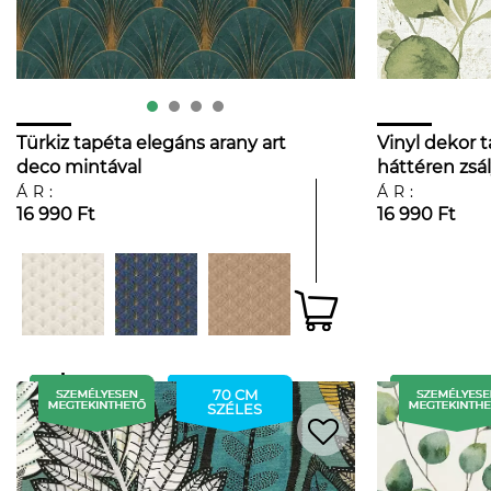
Türkiz tapéta elegáns arany art
Vinyl dekor 
deco mintával
háttéren zsál
mintával
ÁR:
ÁR:
16 990 Ft
16 990 Ft
70 CM
SZÉLES