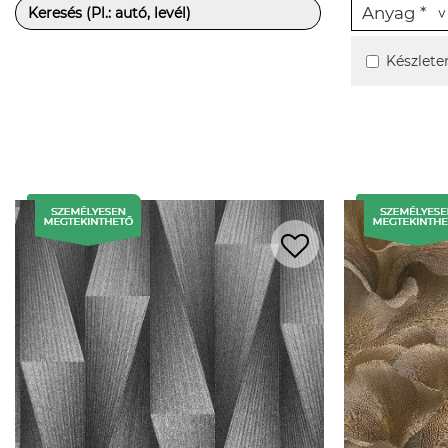
Anyag *
Készlete