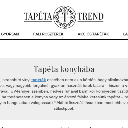
K GYORSAN
FALI POSZTEREK
AKCIÓS TAPÉTÁK
LA
Tapéta konyhába
 strapabíró vinyl
tapéták
esetében nem az a kérdés, hogy alkalmazha
be, vagy nagyobb forgalmú, gyakran használt terek falaira – hiszen a
v
árával, UV-fénnyel szemben, nedves ruhával bármikor könnyedén tisztít
, ha történetesen a konyha vagy az étkező falaira keresünk tapétát – h
ilyen hangulatban válogassunk? Alábbi összeállításunkban most ehhez
stílustippet.