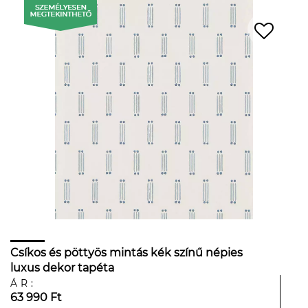
Csíkos és pöttyös mintás kék színű népies
luxus dekor tapéta
ÁR:
63 990 Ft