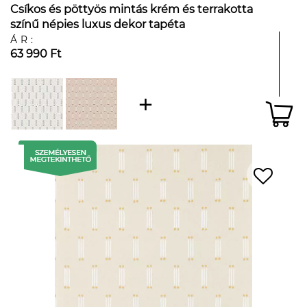
Csíkos és pöttyös mintás krém és terrakotta
színű népies luxus dekor tapéta
ÁR:
63 990 Ft