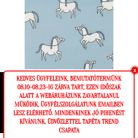
X
KEDVES ÜGYFELEINK, BEMUTATÓTERMÜNK
Ló mintás kék színű népies luxus gyerek dekor
Ez a weboldal cookie-kat használ, hogy a
08.10-08.23-IG ZÁRVA TART, EZEN IDŐSZAK
tapéta
lehető legjobb élményt nyújtsa honlapunkon.
ALATT A WEBÁRUHÁZUNK ZAVARTALANUL
ÁR:
Beállítások
MÜKÖDIK, ÜGYFÉLSZOLGÁLATUNK EMAILBEN
63 990 Ft
LESZ ELÉRHETŐ. MINDENKINEK JÓ PIHENÉST
Elutasítom
Engedélyezem
KÍVÁNUNK, ÜDVÖZLETTEL TAPÉTA TREND
CSAPATA
Megnézem a falamon