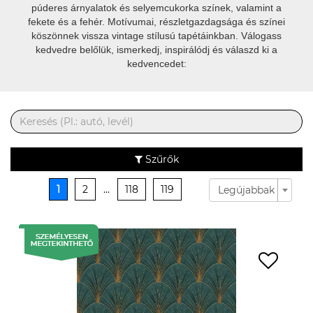
púderes árnyalatok és selyemcukorka színek, valamint a
fekete és a fehér. Motívumai, részletgazdagsága és színei
köszönnek vissza vintage stílusú tapétáinkban. Válogass
kedvedre belőlük, ismerkedj, inspirálódj és válaszd ki a
kedvencedet:
Szűrők
1
2
...
118
119
Legújabbak