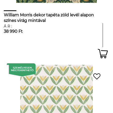
William Morris dekor tapéta zöld levél alapon
színes virág mintával
ÁR:
38 990 Ft