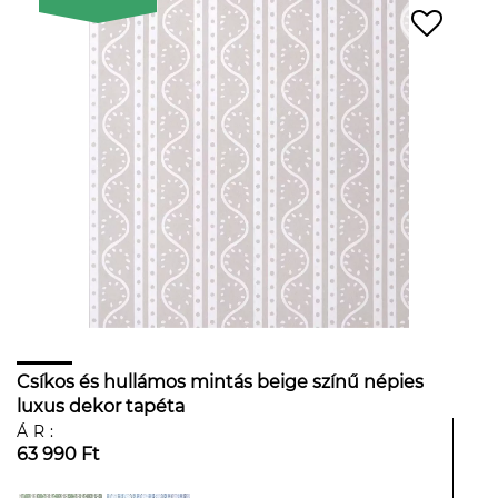
Csíkos és hullámos mintás beige színű népies
luxus dekor tapéta
ÁR:
63 990 Ft