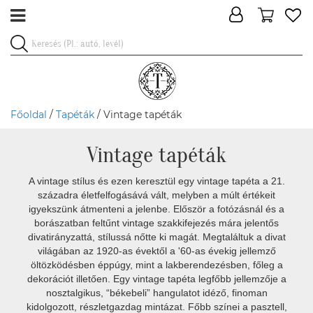
Főoldal
/
Tapéták
/ Vintage tapéták
Vintage tapéták
A vintage stílus és ezen keresztül egy vintage tapéta a 21.
századra életfelfogásává vált, melyben a múlt értékeit
igyekszünk átmenteni a jelenbe. Először a fotózásnál és a
borászatban feltűnt vintage szakkifejezés mára jelentős
divatirányzattá, stílussá nőtte ki magát. Megtaláltuk a divat
világában az 1920-as évektől a '60-as évekig jellemző
öltözködésben éppúgy, mint a lakberendezésben, főleg a
dekorációt illetően. Egy vintage tapéta legfőbb jellemzője a
nosztalgikus, “békebeli” hangulatot idéző, finoman
kidolgozott, részletgazdag mintázat. Főbb színei a pasztell,