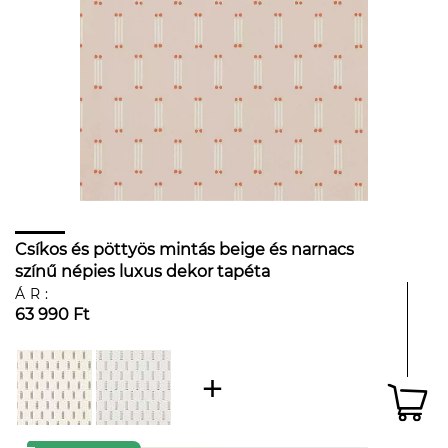
Csíkos és pöttyös mintás beige és narnacs
színű népies luxus dekor tapéta
ÁR:
63 990 Ft