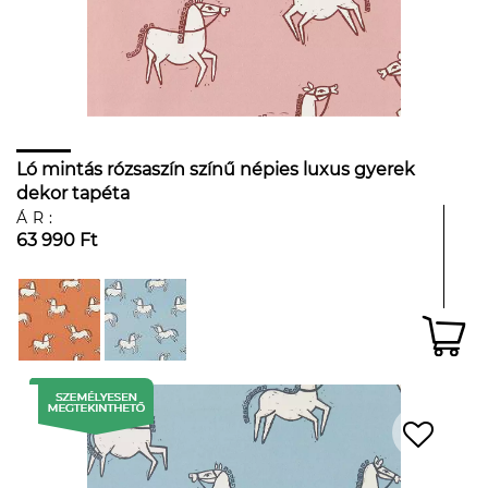
Ló mintás rózsaszín színű népies luxus gyerek
dekor tapéta
ÁR:
63 990 Ft