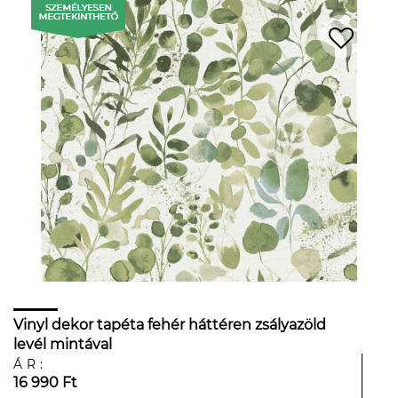
Vinyl dekor tapéta fehér háttéren zsályazöld
levél mintával
ÁR:
16 990 Ft