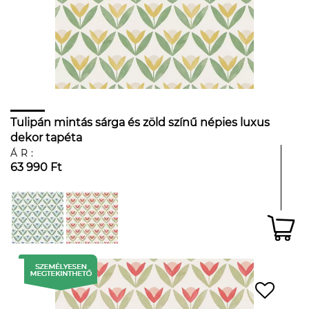
Tulipán mintás sárga és zöld színű népies luxus
dekor tapéta
ÁR:
63 990 Ft