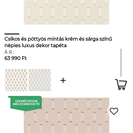
Csíkos és pöttyös mintás krém és sárga színű
népies luxus dekor tapéta
ÁR:
63 990 Ft