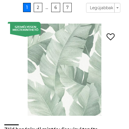
1
2
...
6
7
Legújabbak