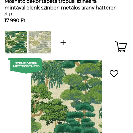
Mosható dekor tapéta trópusi színes fa
mintával élénk színben metálos arany háttéren
ÁR:
17 990 Ft