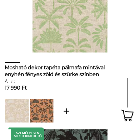
Mosható dekor tapéta pálmafa mintával
enyhén fényes zöld és szürke színben
ÁR:
17 990 Ft