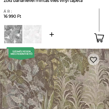
Zöld banánlevél mintás vlies vinyl tapéta
ÁR:
16 990 Ft