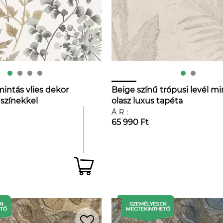
mintás vlies dekor
Beige színű trópusi levél mi
 színekkel
olasz luxus tapéta
ÁR:
65 990 Ft