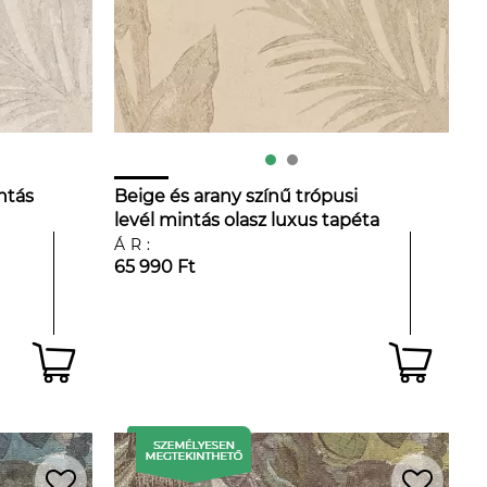
ntás
Beige és arany színű trópusi
levél mintás olasz luxus tapéta
ÁR:
65 990 Ft