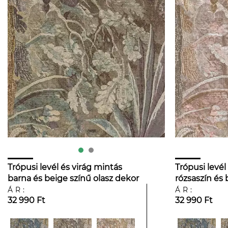
Trópusi levél és virág mintás
Trópusi levél
barna és beige színű olasz dekor
rózsaszín és 
tapéta
dekor tapéta
ÁR:
ÁR:
32 990 Ft
32 990 Ft