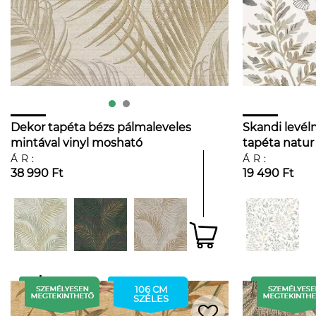
Dekor tapéta bézs pálmaleveles
Skandi levél
mintával vinyl mosható
tapéta natur
ÁR:
ÁR:
38 990 Ft
19 490 Ft
106 CM
SZÉLES