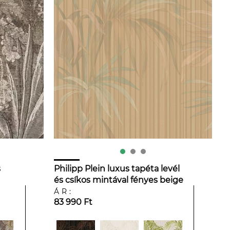
s
Philipp Plein luxus tapéta levél
és csíkos mintával fényes beige
színben
ÁR:
83 990 Ft