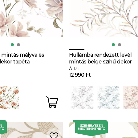
l mintás mályva és
Hullámba rendezett levél
dekor tapéta
mintás beige színű dekor
tapéta
ÁR:
12 990 Ft