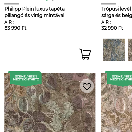
Philipp Plein luxus tapéta
Trópusi levél
pillangó és virág mintával
sárga és beig
enyhén fényes beige színben
tapéta
ÁR:
ÁR:
83 990 Ft
32 990 Ft