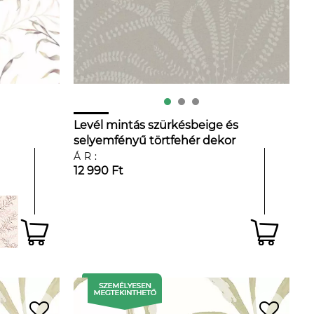
Levél mintás szürkésbeige és
selyemfényű törtfehér dekor
tapéta
ÁR:
12 990 Ft