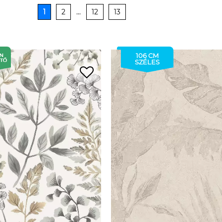
1
2
...
12
13
106 CM
SZÉLES