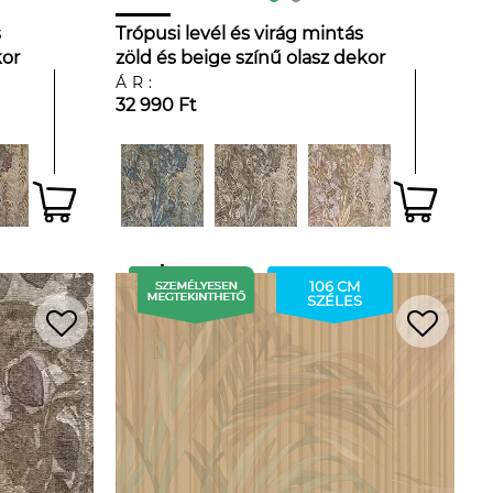
s
Trópusi levél és virág mintás
kor
zöld és beige színű olasz dekor
tapéta
ÁR:
32 990 Ft
106 CM
SZÉLES