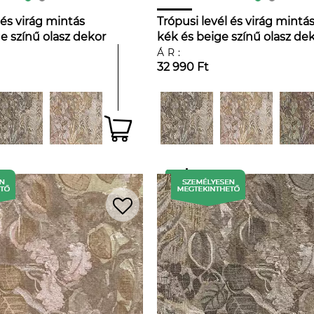
 és virág mintás
Trópusi levél és virág mintá
e színű olasz dekor
kék és beige színű olasz de
tapéta
ÁR:
32 990 Ft