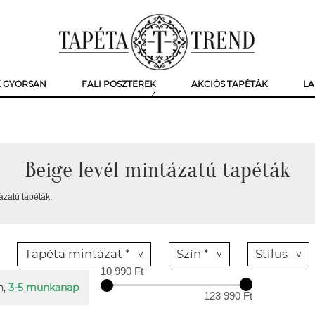
K GYORSAN
FALI POSZTEREK
AKCIÓS TAPÉTÁK
LA
Beige levél mintázatú tapéták
ázatú tapéták.
Tapéta mintázat *
Szín *
Stílus
10 990 Ft
n,
3-5 munkanap
123 990 Ft