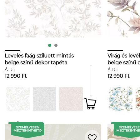
Leveles faág sziluett mintás
Virág és levé
beige színű dekor tapéta
beige színű 
ÁR:
ÁR:
12 990 Ft
12 990 Ft