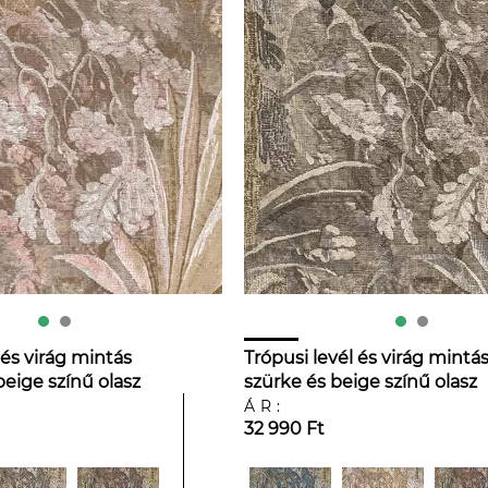
 és virág mintás
Trópusi levél és virág mintá
beige színű olasz
szürke és beige színű olasz
dekor tapéta
ÁR:
32 990 Ft