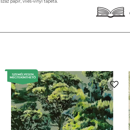
áz papír, vlies-vinyl tapéta.