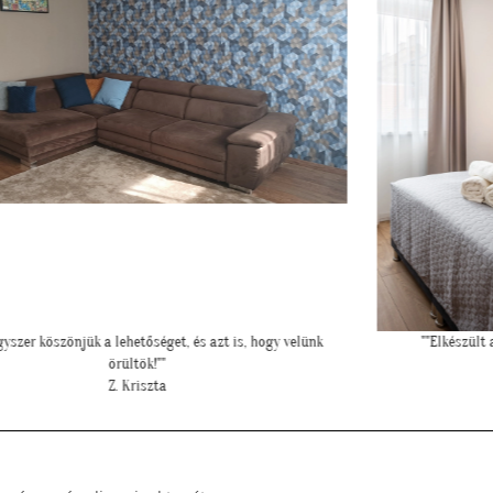
""Elkészült a szoba, nagyon szépen lett. Köszönjük""
E. Réka