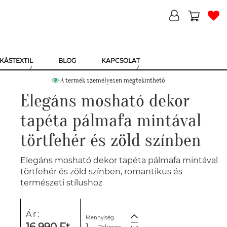
KÁSTEXTIL
BLOG
KAPCSOLAT
A termék személyesen megtekinthető
Elegáns mosható dekor
tapéta pálmafa mintával
törtfehér és zöld színben
Elegáns mosható dekor tapéta pálmafa mintával
törtfehér és zöld színben, romantikus és
természeti stílushoz
Ár:
Mennyiség: