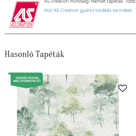
AS creation minőségi Német tapéták. Több sz
A(z) AS Creation gyártó további termékei.
Hasonló Tapéták