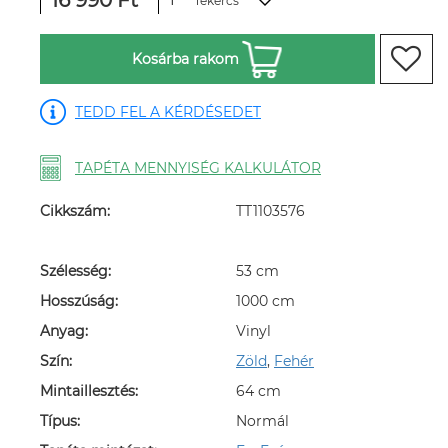
16 990 Ft
Tekercs
Kosárba rakom
TEDD FEL A KÉRDÉSEDET
TAPÉTA MENNYISÉG KALKULÁTOR
Cikkszám:
TT1103576
Szélesség:
53 cm
Hosszúság:
1000 cm
Anyag:
Vinyl
Szín:
Zöld
,
Fehér
Mintaillesztés:
64 cm
Típus:
Normál