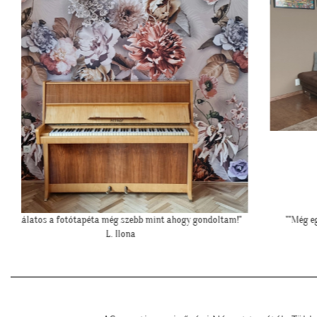
oltam!"
""Még egyszer köszönjük a lehetőséget, és azt is, hogy velünk
örültök!""
Z. Kriszta