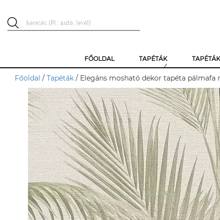
FŐOLDAL
TAPÉTÁK
TAPÉTÁ
Főoldal
/
Tapéták
/ Elegáns mosható dekor tapéta pálmafa m