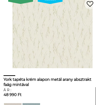
York tapéta krém alapon metál arany absztrakt
faág mintával
ÁR:
48 990 Ft