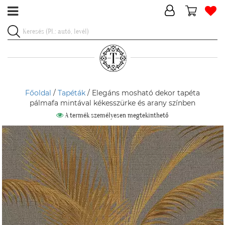
Főoldal
/
Tapéták
/ Elegáns mosható dekor tapéta
pálmafa mintával kékesszürke és arany színben
A termék személyesen megtekinthető