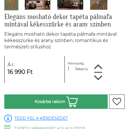
Elegáns mosható dekor tapéta pálmafa
mintával kékesszürke és arany színben
Elegáns mosható dekor tapéta pálmafa mintával
kékesszürke és arany színben, romantikus és
természeti stílushoz
Mennyiség:
Ár:
Tekercs
16 990 Ft
Kosárba rakom
TEDD FEL A KÉRDÉSEDET
TAPÉTA MENNYISÉG KALKULÁTOR