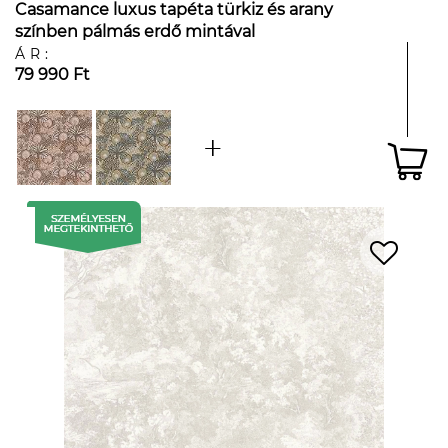
Casamance luxus tapéta türkiz és arany
színben pálmás erdő mintával
ÁR:
79 990 Ft