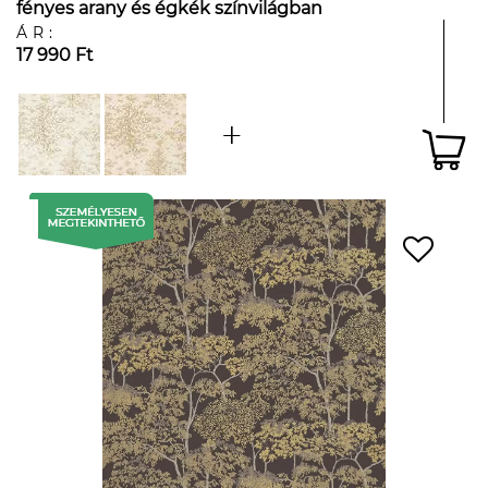
fényes arany és égkék színvilágban
ÁR:
17 990 Ft