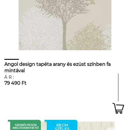
Angol design tapéta arany és ezüst színben fa
mintával
ÁR:
79 490 Ft
68 CM
SZÉLES