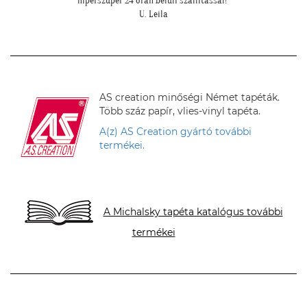
sal!"
H. Sára
mivel
AS creation minőségi Német tapéták.
Több száz papír, vlies-vinyl tapéta.
A(z) AS Creation gyártó további
termékei.
A Michalsky tapéta katalógus további
termékei