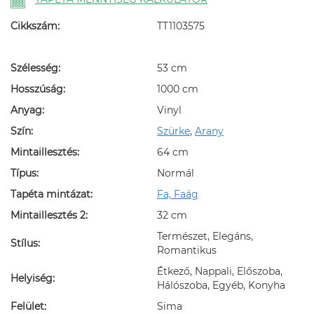
Cikkszám:
TT1103575
Szélesség:
53 cm
Hosszúság:
1000 cm
Anyag:
Vinyl
Szín:
Szürke
,
Arany
Mintaillesztés:
64 cm
Típus:
Normál
Tapéta mintázat:
Fa, Faág
Mintaillesztés 2:
32 cm
Természet, Elegáns,
Stílus:
Romantikus
Étkező, Nappali, Előszoba,
Helyiség:
Hálószoba, Egyéb, Konyha
Felület:
Sima