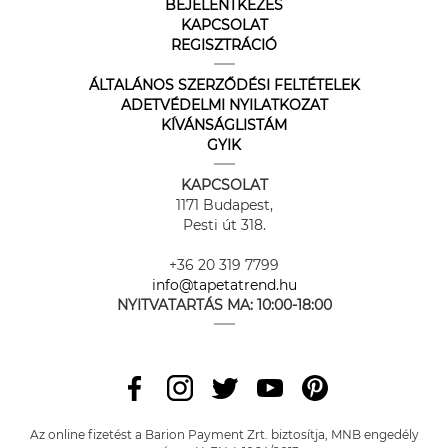
BEJELENTKEZÉS
KAPCSOLAT
REGISZTRÁCIÓ
ÁLTALÁNOS SZERZŐDÉSI FELTÉTELEK
ADETVÉDELMI NYILATKOZAT
KÍVÁNSÁGLISTÁM
GYIK
KAPCSOLAT
1171 Budapest,
Pesti út 318.
+36 20 319 7799
info@tapetatrend.hu
NYITVATARTÁS MA:
10:00-18:00
Az online fizetést a Barion Payment Zrt. biztosítja, MNB engedély