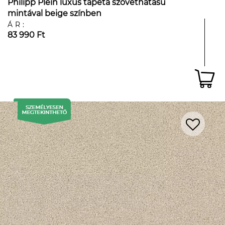
Philipp Plein luxus tapéta szövethatású
mintával beige színben
ÁR:
83 990 Ft