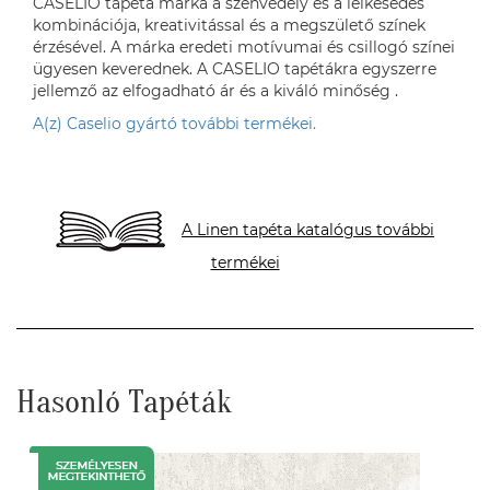
CASELIO tapéta márka a szenvedély és a lelkesedés
kombinációja, kreativitással és a megszülető színek
érzésével. A márka eredeti motívumai és csillogó színei
ügyesen keverednek. A CASELIO tapétákra egyszerre
jellemző az elfogadható ár és a kiváló minőség .
A(z) Caselio gyártó további termékei.
A Linen tapéta katalógus további
termékei
Hasonló Tapéták