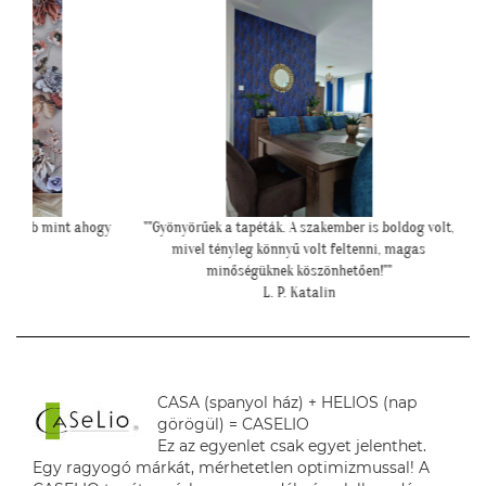
int ahogy
""Gyönyörűek a tapéták. A szakember is boldog volt,
"Mese
mivel tényleg könnyű volt feltenni, magas
minőségüknek köszönhetően!""
L. P. Katalin
CASA (spanyol ház) + HELIOS (nap
görögül) = CASELIO
Ez az egyenlet csak egyet jelenthet.
Egy ragyogó márkát, mérhetetlen optimizmussal! A