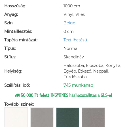
Hosszúság:
1000 cm
Anyag:
Vinyl, Vlies
Szín:
Beige
Mintaillesztés:
0 cm
Tapéta mintázat:
Textilhatású
Típus:
Normál
Stílus:
Skandináv
Hálószoba, Előszoba, Konyha,
Helyiség:
Egyéb, Étkező, Nappali,
Fürdőszoba
Szállítási idő:
7-15 munkanap
50 000 Ft felett INGYENES házhozszállítás a GLS-el
További színek: