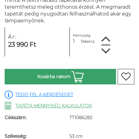
minta. A textil hatású tapétával könnyen
teremthetsz meleg otthonos érzést. A megmaradt
tapétát pedig nyugodtan felhasználhatod akár egy
lámpaernyőnek.
Mennyiség:
Ár:
Tekercs
23 990 Ft
Kosárba rakom
TEDD FEL A KÉRDÉSEDET
TAPÉTA MENNYISÉG KALKULÁTOR
Cikkszám:
TT1086282
Szélesség:
53 cm