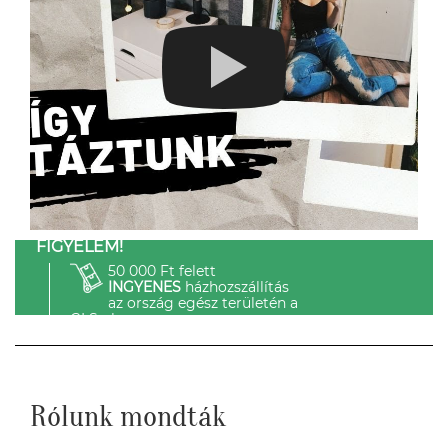
FIGYELEM!
50 000 Ft felett
INGYENES
házhozszállítás
az ország egész területén a
GLS-el.
Rólunk mondták