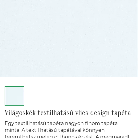
Világoskék textilhatású vlies design tapéta
Egy textil hatású tapéta nagyon finom tapéta
minta. A textil hatású tapétával könnyen
teremthetsz meleg otthonos érzést. A megmaradt