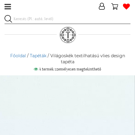
Főoldal
/
Tapéták
/ Világoskék textilhatású vlies design
tapéta
A termék személyesen megtekinthető