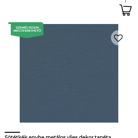
Sötétkék enyhe metálos vlies dekor tapéta