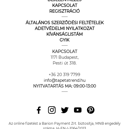
KAPCSOLAT
REGISZTRÁCIÓ
ÁLTALÁNOS SZERZŐDÉSI FELTÉTELEK
ADETVÉDELMI NYILATKOZAT
KÍVÁNSÁGLISTÁM
GYIK
KAPCSOLAT
1171 Budapest,
Pesti út 318.
+36 20 319 7799
info@tapetatrend.hu
NYITVATARTÁS MA:
09:00-13:00
Az online fizetést a Barion Payment Zrt. biztosítja, MNB engedély
száma: H-EN-I-1064/2013