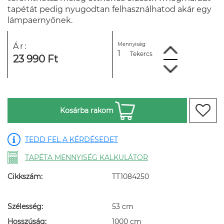
tapétát pedig nyugodtan felhasználhatod akár egy
lámpaernyőnek.
Mennyiség:
Ár:
Tekercs
23 990 Ft
Kosárba rakom
TEDD FEL A KÉRDÉSEDET
TAPÉTA MENNYISÉG KALKULÁTOR
Cikkszám:
TT1084250
Szélesség:
53 cm
Hosszúság:
1000 cm