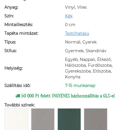
Anyag:
Vinyl, Vlies
Szín:
Kék
Mintaillesztés:
0 cm
Tapéta mintázat:
Textilhatású
Típus:
Normál, Gyerek
Stílus:
Gyermek, Skandináv
Egyéb, Nappali, Étkező,
Hálószoba, Fürdőszoba,
Helyiség:
Gyerekszoba, Előszoba,
Konyha
Szállítási idő:
7-15 munkanap
50 000 Ft felett INGYENES házhozszállítás a GLS-el
További színek: