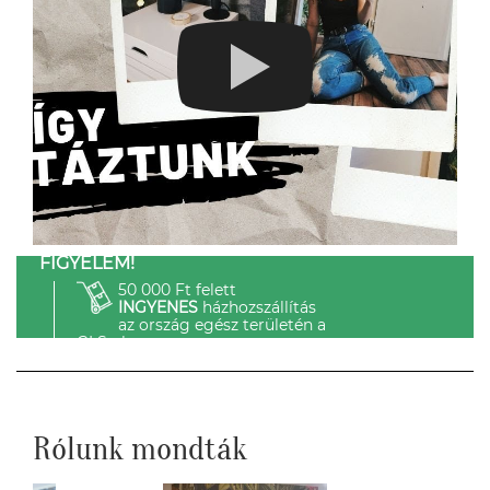
FIGYELEM!
50 000 Ft felett
INGYENES
házhozszállítás
az ország egész területén a
GLS-el.
Rólunk mondták