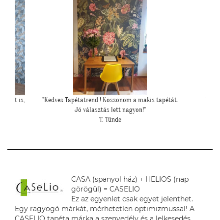
és azt is,
"Kedves Tapétatrend ! Köszönöm a makis tapétát.
"Péld
Jó választás lett nagyon!"
hipe
T. Tünde
CASA (spanyol ház) + HELIOS (nap
görögül) = CASELIO
Ez az egyenlet csak egyet jelenthet.
Egy ragyogó márkát, mérhetetlen optimizmussal! A
CASELIO tapéta márka a szenvedély és a lelkesedés