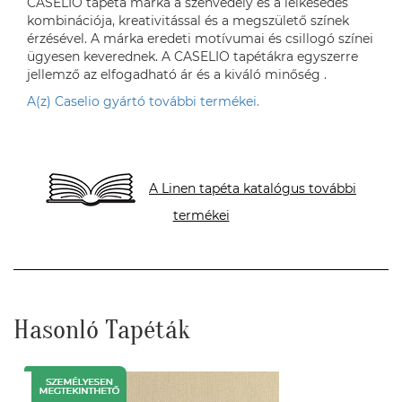
CASELIO tapéta márka a szenvedély és a lelkesedés
kombinációja, kreativitással és a megszülető színek
érzésével. A márka eredeti motívumai és csillogó színei
ügyesen keverednek. A CASELIO tapétákra egyszerre
jellemző az elfogadható ár és a kiváló minőség .
A(z) Caselio gyártó további termékei.
A Linen tapéta katalógus további
termékei
Hasonló Tapéták