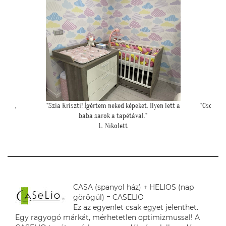
yen lett a
"Csodálatos a fotótapéta még szebb mint ahogy
""Csato
gondoltam!"
L. Ilona
CASA (spanyol ház) + HELIOS (nap
görögül) = CASELIO
Ez az egyenlet csak egyet jelenthet.
Egy ragyogó márkát, mérhetetlen optimizmussal! A