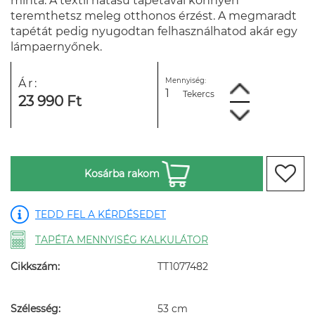
minta. A textil hatású tapétával könnyen
teremthetsz meleg otthonos érzést. A megmaradt
tapétát pedig nyugodtan felhasználhatod akár egy
lámpaernyőnek.
Mennyiség:
Ár:
Tekercs
23 990 Ft
Kosárba rakom
TEDD FEL A KÉRDÉSEDET
TAPÉTA MENNYISÉG KALKULÁTOR
Cikkszám:
TT1077482
Szélesség:
53 cm