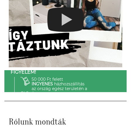
FIGYELEM!
50 000 Ft felett
INGYENES
házhozszállítás
az ország egész területén a
GLS-el.
Rólunk mondták