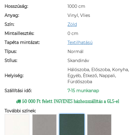
Hosszúság:
1000 cm
Anyag:
Vinyl, Vlies
Szín:
Zöld
Mintaillesztés:
0 cm
Tapéta mintázat:
Textilhatású
Típus:
Normál
Stílus:
Skandináv
Hálószoba, Előszoba, Konyha,
Helyiség:
Egyéb, Étkező, Nappali,
Fürdőszoba
Szállítási idő:
7-15 munkanap
50 000 Ft felett INGYENES házhozszállítás a GLS-el
További színek: