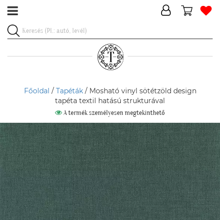
Főoldal
/
Tapéták
/ Mosható vinyl sötétzöld design
tapéta textil hatású strukturával
A termék személyesen megtekinthető