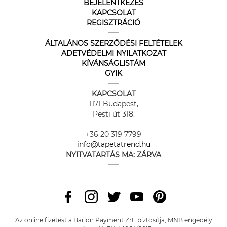
BEJELENTKEZÉS
KAPCSOLAT
REGISZTRÁCIÓ
ÁLTALÁNOS SZERZŐDÉSI FELTÉTELEK
ADETVÉDELMI NYILATKOZAT
KÍVÁNSÁGLISTÁM
GYIK
KAPCSOLAT
1171 Budapest,
Pesti út 318.
+36 20 319 7799
info@tapetatrend.hu
NYITVATARTÁS MA:
ZÁRVA
Az online fizetést a Barion Payment Zrt. biztosítja, MNB engedély