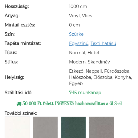
Hosszúság:
1000 cm
Anyag:
Vinyl, Vlies
Mintaillesztés:
0 cm
Szín:
Szürke
Tapéta mintázat:
Egyszínű
,
Textilhatású
Típus:
Normál, Hotel
Stílus:
Modern, Skandináv
Étkező, Nappali, Fürdőszoba,
Helyiség:
Hálószoba, Előszoba, Konyha,
Egyéb
Szállítási idő:
7-15 munkanap
50 000 Ft felett INGYENES házhozszállítás a GLS-el
További színek: