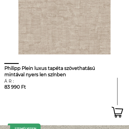
Philipp Plein luxus tapéta szövethatású
mintával nyers len színben
ÁR:
83 990 Ft