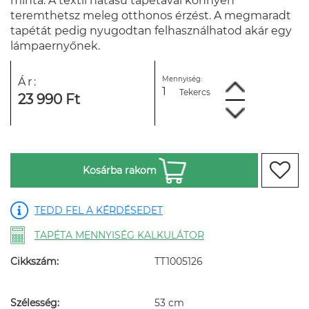
minta. A textil hatású tapétával könnyen
teremthetsz meleg otthonos érzést. A megmaradt
tapétát pedig nyugodtan felhasználhatod akár egy
lámpaernyőnek.
Mennyiség:
Ár:
Tekercs
23 990 Ft
Kosárba rakom
TEDD FEL A KÉRDÉSEDET
TAPÉTA MENNYISÉG KALKULÁTOR
Cikkszám:
TT1005126
Szélesség:
53 cm