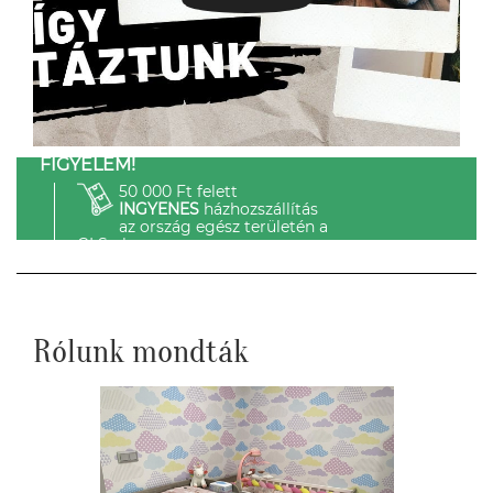
FIGYELEM!
50 000 Ft felett
INGYENES
házhozszállítás
az ország egész területén a
GLS-el.
Rólunk mondták