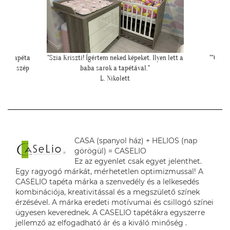
yen lett a
""Csatolok pár képet a dzsungeles sarokról!""
"Péld
K. Laura
hipe
CASA (spanyol ház) + HELIOS (nap
görögül) = CASELIO
Ez az egyenlet csak egyet jelenthet.
Egy ragyogó márkát, mérhetetlen optimizmussal! A
CASELIO tapéta márka a szenvedély és a lelkesedés
kombinációja, kreativitással és a megszülető színek
érzésével. A márka eredeti motívumai és csillogó színei
ügyesen keverednek. A CASELIO tapétákra egyszerre
jellemző az elfogadható ár és a kiváló minőség .