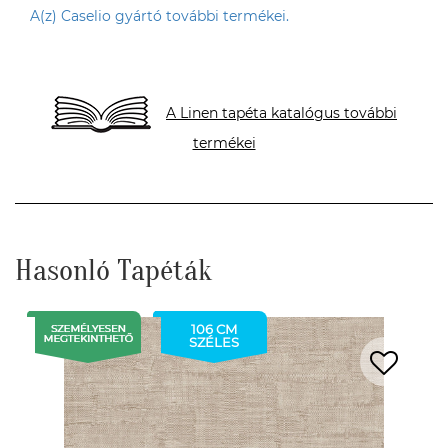
A(z) Caselio gyártó további termékei.
A Linen tapéta katalógus további
termékei
Hasonló Tapéták
106 CM
SZÉLES