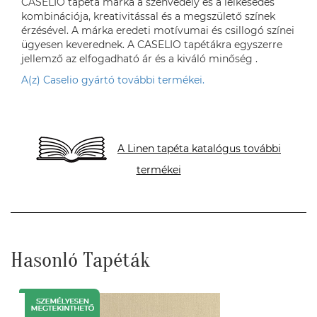
CASELIO tapéta márka a szenvedély és a lelkesedés
kombinációja, kreativitással és a megszülető színek
érzésével. A márka eredeti motívumai és csillogó színei
ügyesen keverednek. A CASELIO tapétákra egyszerre
jellemző az elfogadható ár és a kiváló minőség .
A(z) Caselio gyártó további termékei.
A Linen tapéta katalógus további
termékei
Hasonló Tapéták