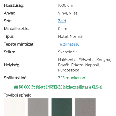
Hosszúság:
1000 cm
Anyag:
Vinyl, Vlies
Szín:
Zöld
Mintaillesztés:
0 cm
Típus:
Hotel, Normál
Tapéta mintázat:
Textilhatású
Stílus:
Skandináv
Hálószoba, Előszoba, Konyha,
Helyiség:
Egyéb, Étkező, Nappali,
Fürdőszoba
Szállítási idő:
7-15 munkanap
50 000 Ft felett INGYENES házhozszállítás a GLS-el
További színek: