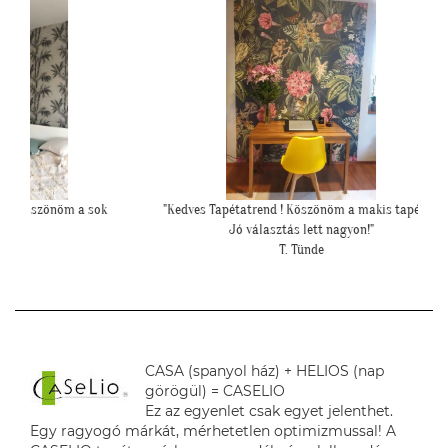
 a sok
"Kedves Tapétatrend ! Köszönöm a makis tapétát.
""Még egy
Jó választás lett nagyon!"
T. Tünde
CASA (spanyol ház) + HELIOS (nap
görögül) = CASELIO
Ez az egyenlet csak egyet jelenthet.
Egy ragyogó márkát, mérhetetlen optimizmussal! A