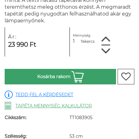
minta. A textil hatású tapétával könnyen
teremthetsz meleg otthonos érzést. A megmaradt
tapétát pedig nyugodtan felhasználhatod akár egy
lámpaernyőnek.
Mennyiség:
Ár:
Tekercs
23 990 Ft
Kosárba rakom
TEDD FEL A KÉRDÉSEDET
TAPÉTA MENNYISÉG KALKULÁTOR
Cikkszám:
TT1083905
Szélesség:
53 cm