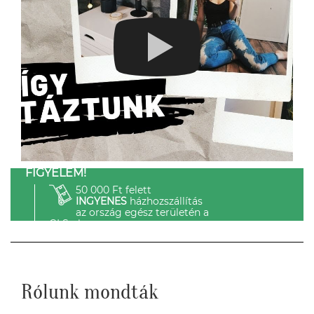
FIGYELEM!
50 000 Ft felett
INGYENES
házhozszállítás
az ország egész területén a
GLS-el.
Rólunk mondták