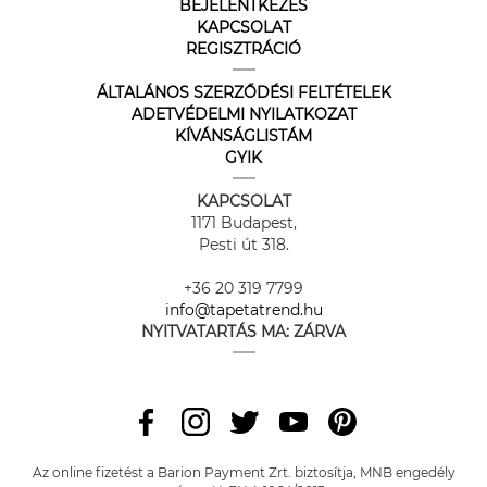
BEJELENTKEZÉS
KAPCSOLAT
REGISZTRÁCIÓ
ÁLTALÁNOS SZERZŐDÉSI FELTÉTELEK
ADETVÉDELMI NYILATKOZAT
KÍVÁNSÁGLISTÁM
GYIK
KAPCSOLAT
1171 Budapest,
Pesti út 318.
+36 20 319 7799
info@tapetatrend.hu
NYITVATARTÁS MA:
ZÁRVA
Az online fizetést a Barion Payment Zrt. biztosítja, MNB engedély