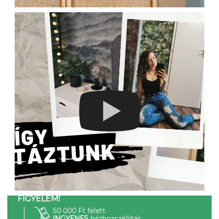
FIGYELEM!
50 000 Ft felett
INGYENES
házhozszállítás