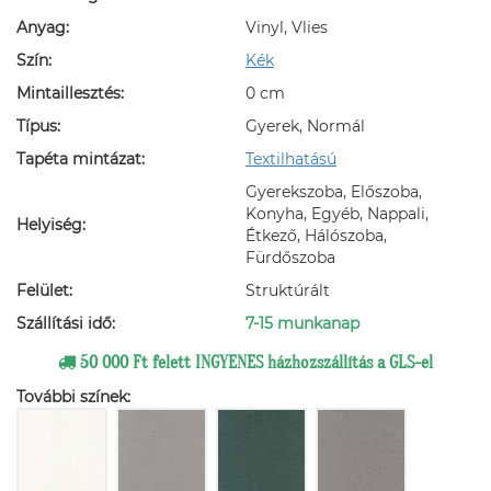
Anyag:
Vinyl, Vlies
Szín:
Kék
Mintaillesztés:
0 cm
Típus:
Gyerek, Normál
Tapéta mintázat:
Textilhatású
Gyerekszoba, Előszoba,
Konyha, Egyéb, Nappali,
Helyiség:
Étkező, Hálószoba,
Fürdőszoba
Felület:
Struktúrált
Szállítási idő:
7-15 munkanap
50 000 Ft felett INGYENES házhozszállítás a GLS-el
További színek: