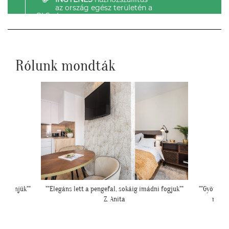
az ország egész területén a
GLS-el.
Rólunk mondták
Köszönjük""
""Elegáns lett a pengefal, sokáig imádni fogjuk""
""Gyönyörű
Z. Anita
mivel