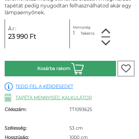
tapétát pedig nyugodtan felhasználhatod akár egy
lámpaernyőnek.
Mennyiség:
Ár:
Tekercs
23 990 Ft
Kosárba rakom
TEDD FEL A KÉRDÉSEDET
TAPÉTA MENNYISÉG KALKULÁTOR
Cikkszám:
TT1093625
Szélesség:
53 cm
Hosszúság:
1000 cm