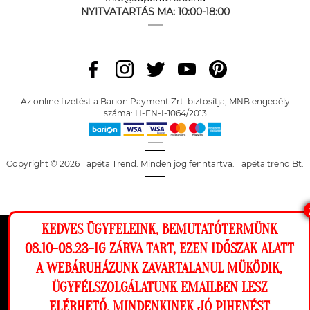
NYITVATARTÁS MA:
10:00-18:00
Az online fizetést a Barion Payment Zrt. biztosítja, MNB engedély
száma: H-EN-I-1064/2013
Copyright © 2026 Tapéta Trend. Minden jog fenntartva. Tapéta trend Bt.
KEDVES ÜGYFELEINK, BEMUTATÓTERMÜNK
Ez a weboldal cookie-kat használ, hogy a
08.10-08.23-IG ZÁRVA TART, EZEN IDŐSZAK ALATT
lehető legjobb élményt nyújtsa honlapunkon.
A WEBÁRUHÁZUNK ZAVARTALANUL MÜKÖDIK,
Beállítások
ÜGYFÉLSZOLGÁLATUNK EMAILBEN LESZ
ELÉRHETŐ. MINDENKINEK JÓ PIHENÉST