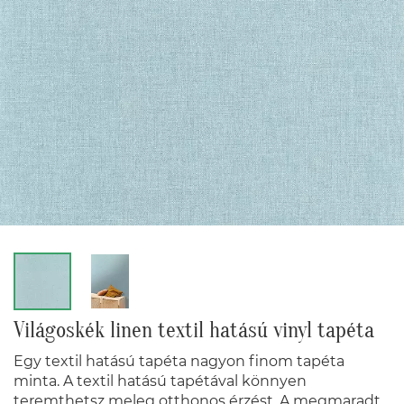
Világoskék linen textil hatású vinyl tapéta
Egy textil hatású tapéta nagyon finom tapéta
minta. A textil hatású tapétával könnyen
teremthetsz meleg otthonos érzést. A megmaradt