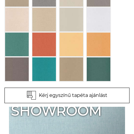
Kérj egyszínű tapéta ajánlást
SHOWROOM