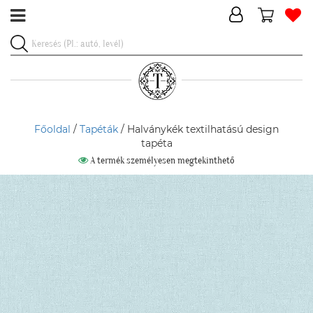
Főoldal
/
Tapéták
/ Halványkék textilhatású design
tapéta
A termék személyesen megtekinthető