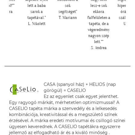
lett a baba
sok
lesz-e sok
hiperszuper 24
gyön
sarok a
segítséget"
ekkora
órán belüli
csere
tapétával."
T. Mariann
falfelületen a
szállítással!"
vir
L. Nikolett
tapéta, de a
U. Leila
tapé
végeredmény
Cs. 
nagyon szép
lett.""
S. Andrea
CASA (spanyol ház) + HELIOS (nap
görögül) = CASELIO
Ez az egyenlet csak egyet jelenthet.
Egy ragyogó márkát, mérhetetlen optimizmussal! A
CASELIO tapéta márka a szenvedély és a lelkesedés
kombinációja, kreativitással és a megszülető színek
érzésével. A márka eredeti motívumai és csillogó színei
ügyesen keverednek. A CASELIO tapétákra egyszerre
jellemző az elfogadható ár és a kiváló minőség .