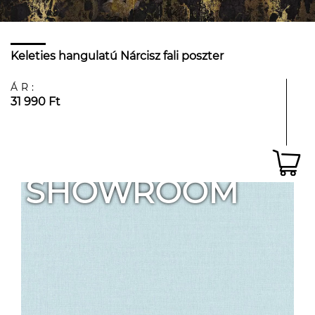
Keleties hangulatú Nárcisz fali poszter
ÁR:
31 990 Ft
SHOWROOM