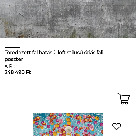
Töredezett fal hatású, loft stílusú óriás fali
poszter
ÁR:
248 490 Ft