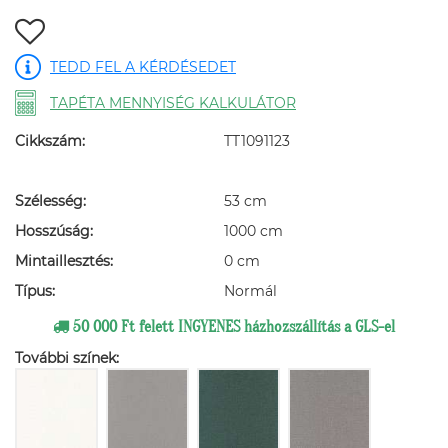
TEDD FEL A KÉRDÉSEDET
TAPÉTA MENNYISÉG KALKULÁTOR
Cikkszám:
TT1091123
Szélesség:
53 cm
Hosszúság:
1000 cm
Mintaillesztés:
0 cm
Típus:
Normál
50 000 Ft felett INGYENES házhozszállítás a GLS-el
További színek: