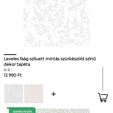
Leveles faág sziluett mintás szürkészöld színű
dekor tapéta
ÁR:
12 990 Ft