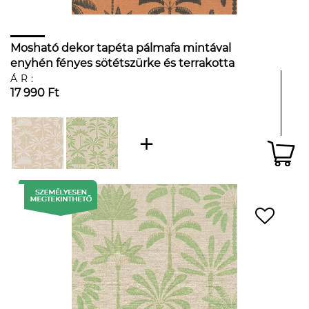
Mosható dekor tapéta pálmafa mintával
enyhén fényes sötétszürke és terrakotta
színben
ÁR:
17 990 Ft