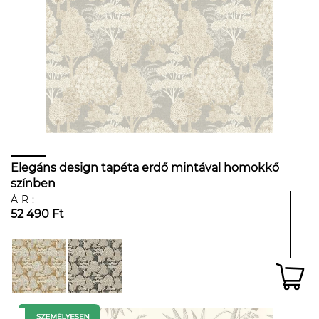
Elegáns design tapéta erdő mintával homokkő
színben
ÁR:
52 490 Ft