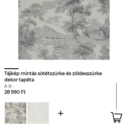
Tájkép mintás sötétszürke és zöldesszürke
dekor tapéta
ÁR:
28 990 Ft