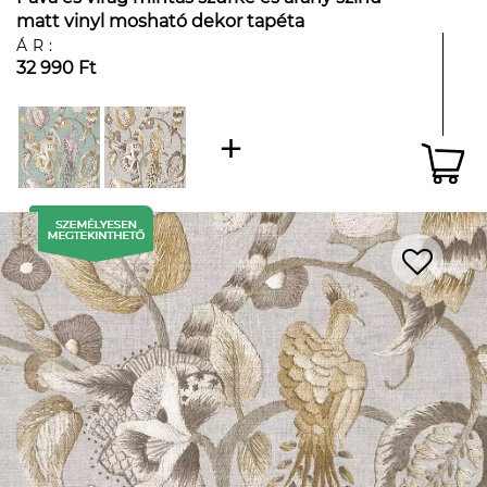
matt vinyl mosható dekor tapéta
ÁR:
32 990 Ft