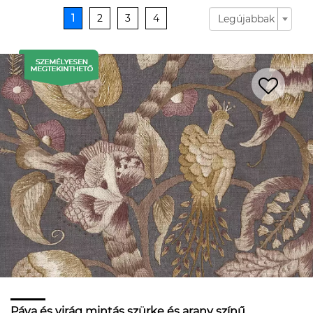
1
2
3
4
Legújabbak
Páva és virág mintás szürke és arany színű