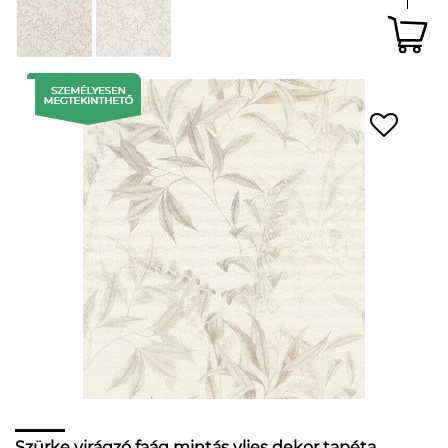
Szürke virágzó faág mintás vlies dekor tapéta