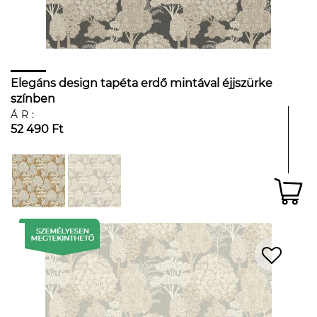
Elegáns design tapéta erdő mintával éjjszürke
színben
ÁR:
52 490 Ft