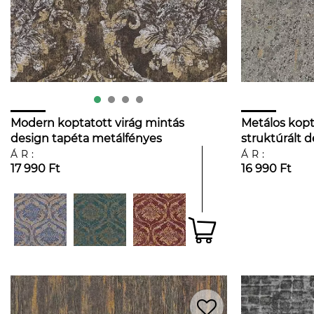
Modern koptatott virág mintás
Metálos kopta
design tapéta metálfényes
struktúrált 
arany, ezüst és fekete
ÁR:
ÁR:
17 990 Ft
16 990 Ft
színvilágban