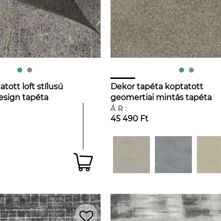
tott loft stílusú
Dekor tapéta koptatott
design tapéta
geomertiai mintás tapéta
fényes arany és fekete szín
ÁR:
45 490 Ft