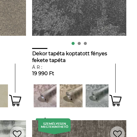
Dekor tapéta koptatott fényes
fekete tapéta
ben
ÁR:
19 990 Ft