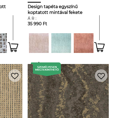
ott
Design tapéta egyszínű
koptatott mintával fekete
színben
ÁR:
35 990 Ft