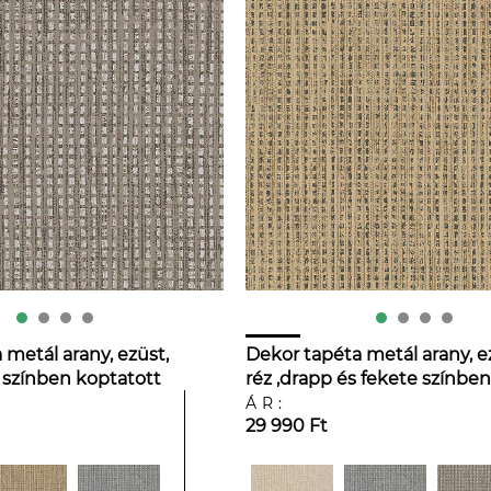
 metál arany, ezüst,
Dekor tapéta metál arany, e
e színben koptatott
réz ,drapp és fekete színben
ászon hatású
koptatott ritkás zsákvászon
ÁR:
29 990 Ft
hatású mintával