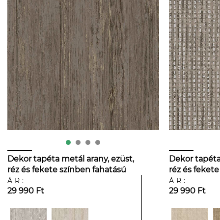
Dekor tapéta metál arany, ezüst,
Dekor tapéta
réz és fekete színben fahatású
réz és feket
mintával
ritkás zsákv
ÁR:
ÁR:
29 990 Ft
29 990 Ft
mintával