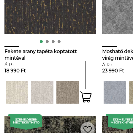
Fekete arany tapéta koptatott
Mosható deko
mintával
virág mintáva
színben
ÁR:
ÁR:
18 990 Ft
23 990 Ft