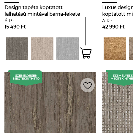
Design tapéta koptatott
Luxus design
falhatású mintával barna-fekete
koptatott mi
és arany színben
színben
ÁR:
ÁR:
15 490 Ft
42 990 Ft