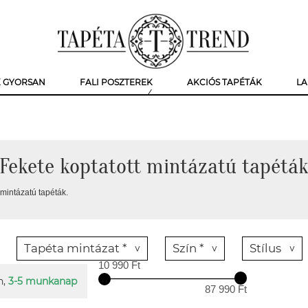
K GYORSAN
FALI POSZTEREK
AKCIÓS TAPÉTÁK
LA
Fekete koptatott mintázatú tapétá
 mintázatú tapéták.
Tapéta mintázat *
Szín *
Stílus
10 990 Ft
n,
3-5 munkanap
87 990 Ft