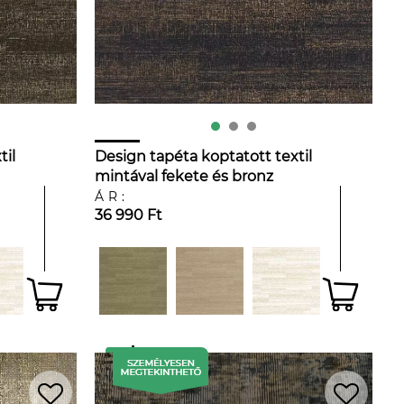
til
Design tapéta koptatott textil
mintával fekete és bronz
színben
ÁR:
36 990 Ft