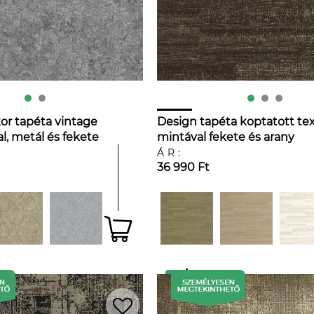
r tapéta vintage
Design tapéta koptatott tex
l, metál és fekete
mintával fekete és arany
színben
ÁR:
36 990 Ft