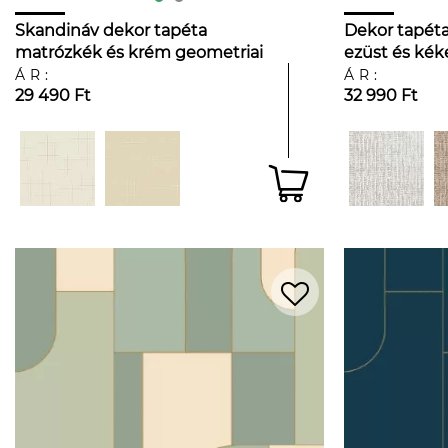
Skandináv dekor tapéta
Dekor tapéta
matrózkék és krém geometriai
ezüst és kék
mintával
téglalap min
ÁR:
ÁR:
29 490 Ft
32 990 Ft