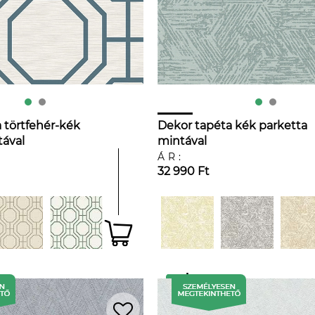
 törtfehér-kék
Dekor tapéta kék parketta
ával
mintával
ÁR:
32 990 Ft