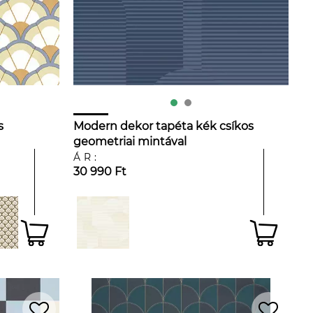
s
Modern dekor tapéta kék csíkos
geometriai mintával
ÁR:
30 990 Ft