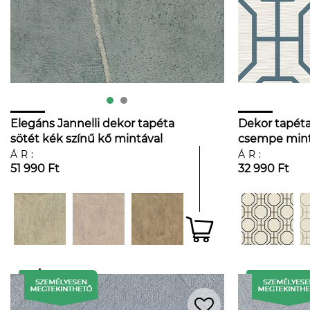
Elegáns Jannelli dekor tapéta
Dekor tapéta
sötét kék színű kő mintával
csempe mint
ÁR:
ÁR:
51 990 Ft
32 990 Ft