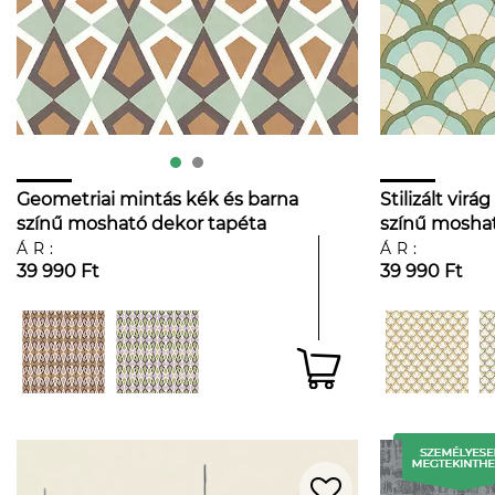
Geometriai mintás kék és barna
Stilizált virá
színű mosható dekor tapéta
színű moshat
ÁR:
ÁR:
39 990 Ft
39 990 Ft