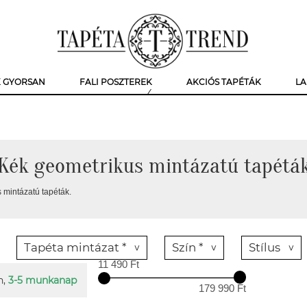
K GYORSAN
FALI POSZTEREK
AKCIÓS TAPÉTÁK
LA
Kék geometrikus mintázatú tapétá
 mintázatú tapéták.
Tapéta mintázat *
Szín *
Stílus
11 490 Ft
n,
3-5 munkanap
179 990 Ft