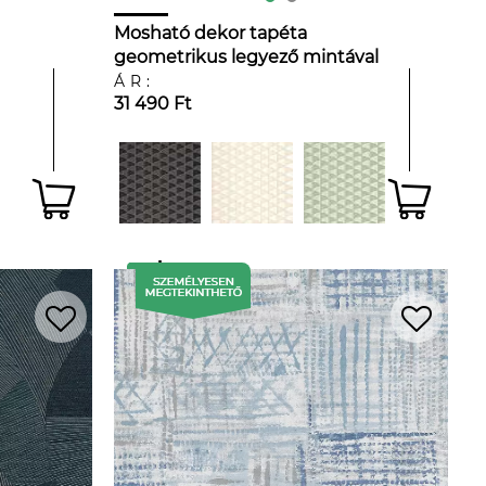
Mosható dekor tapéta
geometrikus legyező mintával
metálos arany kék és szürke
ÁR:
31 490 Ft
színben