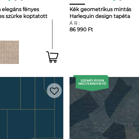
 elegáns fényes
Kék geometrikus mintás
es szürke koptatott
Harlequin design tapéta
tával
ÁR:
86 990 Ft