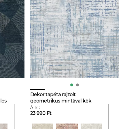
Dekor tapéta rajzolt
los
geometrikus mintával kék
színben
ÁR:
23 990 Ft