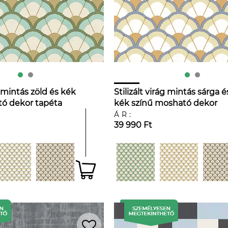
g mintás zöld és kék
Stilizált virág mintás sárga é
ó dekor tapéta
kék színű mosható dekor
tapéta
ÁR:
39 990 Ft