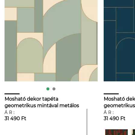
Mosható dekor tapéta
Mosható dek
geometrikus mintával metálos
geometrikus
arany és világoskék színben
arany és söt
ÁR:
ÁR:
31 490 Ft
31 490 Ft