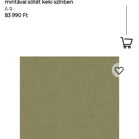
mintával sötét keki színben
ÁR:
83 990 Ft