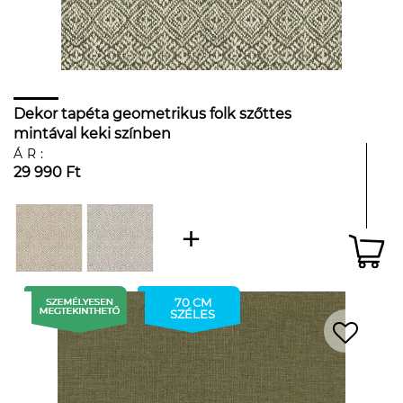
Dekor tapéta geometrikus folk szőttes
mintával keki színben
ÁR:
29 990 Ft
70 CM
SZÉLES