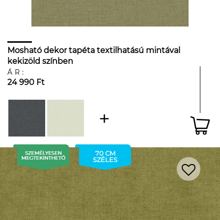
Mosható dekor tapéta textilhatású mintával
kekizöld színben
ÁR:
24 990 Ft
70 CM
SZÉLES