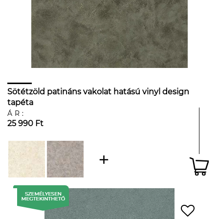
Sötétzöld patináns vakolat hatású vinyl design
tapéta
ÁR:
25 990 Ft