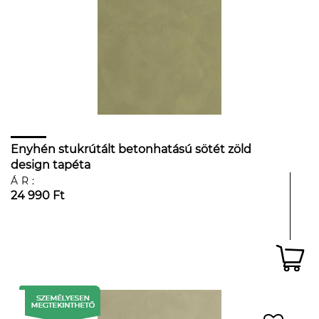
Enyhén stukrútált betonhatású sötét zöld
design tapéta
ÁR:
24 990 Ft