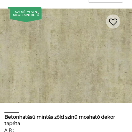
Betonhatású mintás zöld színű mosható dekor
tapéta
ÁR: