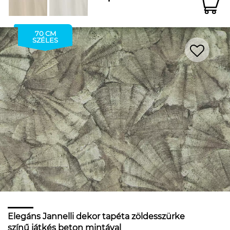
70 CM
SZÉLES
Elegáns Jannelli dekor tapéta zöldesszürke
színű játkés beton mintával