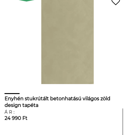
Enyhén stukrútált betonhatású világos zöld
design tapéta
ÁR:
24 990 Ft