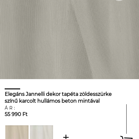
Elegáns Jannelli dekor tapéta zöldesszürke
színű karcolt hullámos beton mintával
ÁR:
55 990 Ft