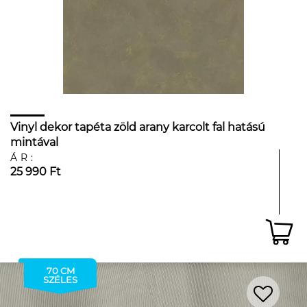
Vinyl dekor tapéta zöld arany karcolt fal hatású
mintával
ÁR:
25 990 Ft
70 CM
SZÉLES