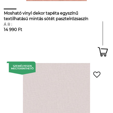
Mosható vinyl dekor tapéta egyszínű
textilhatású mintás sötét pasztelrózsaszín
színben
ÁR:
14 990 Ft