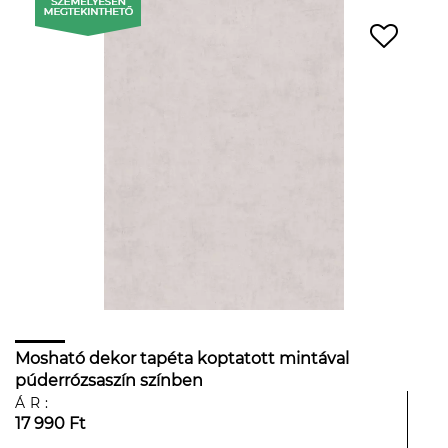
Mosható dekor tapéta koptatott mintával
púderrózsaszín színben
ÁR:
17 990 Ft