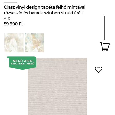
Olasz vinyl design tapéta felhő mintával
rózsaszín és barack színben struktúrált
felüleltű
ÁR:
59 990 Ft