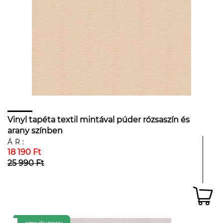
Vinyl tapéta textil mintával púder rózsaszín és
arany színben
ÁR:
18 190 Ft
25 990 Ft