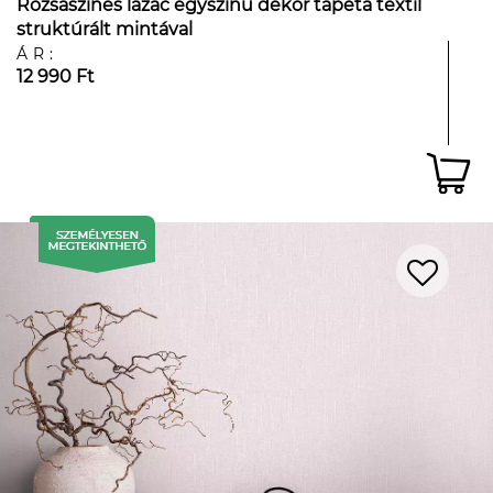
Rózsaszínes lazac egyszínű dekor tapéta textil
struktúrált mintával
ÁR:
12 990 Ft