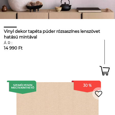
Vinyl dekor tapéta púder rózsaszínes lenszövet
hatású mintával
ÁR:
14 990 Ft
30 %