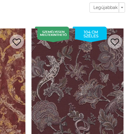
Legújabbak
104 CM
SZÉLES