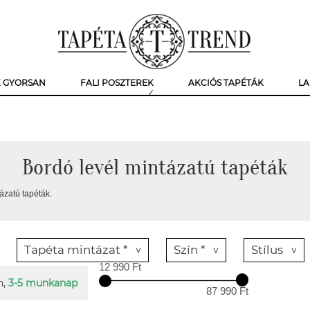
K GYORSAN
FALI POSZTEREK
AKCIÓS TAPÉTÁK
LA
Bordó levél mintázatú tapéták
ázatú tapéták.
Tapéta mintázat *
Szín *
Stílus
12 990 Ft
n,
3-5 munkanap
87 990 Ft