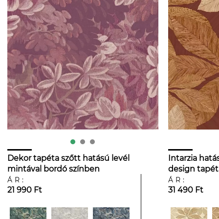
Dekor tapéta szőtt hatású levél
Intarzia hatá
mintával bordó színben
design tapét
ÁR:
ÁR:
21 990 Ft
31 490 Ft