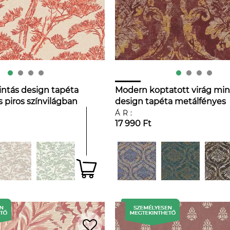
ntás design tapéta
Modern koptatott virág min
 piros színvilágban
design tapéta metálfényes
arany és bordó színvilágban
ÁR:
17 990 Ft