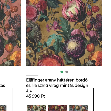
Eijffinger arany háttéren bordó
tás
és lila színű virág mintás design
tapéta
ÁR:
45 990 Ft