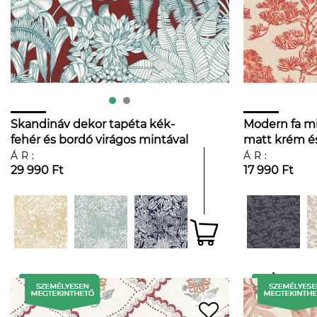
Skandináv dekor tapéta kék-
Modern fa mi
fehér és bordó virágos mintával
matt krém és
ÁR:
ÁR:
29 990 Ft
17 990 Ft