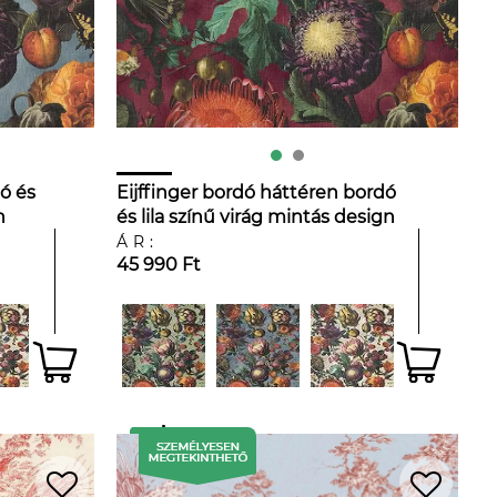
ó és
Eijffinger bordó háttéren bordó
n
és lila színű virág mintás design
tapéta
ÁR:
45 990 Ft