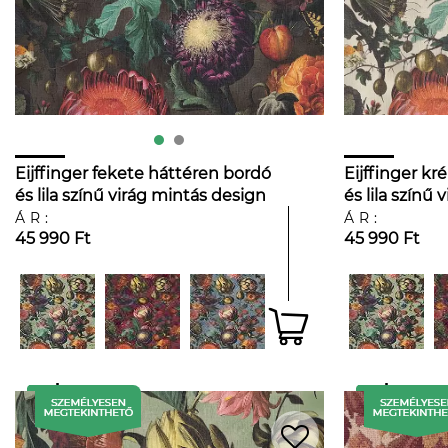
Eijffinger fekete háttéren bordó
Eijffinger k
és lila színű virág mintás design
és lila színű
tapéta
tapéta
ÁR:
ÁR:
45 990 Ft
45 990 Ft