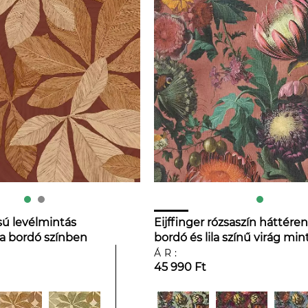
sú levélmintás
Eijffinger rózsaszín háttéren
a bordó színben
bordó és lila színű virág min
design tapéta
ÁR:
45 990 Ft