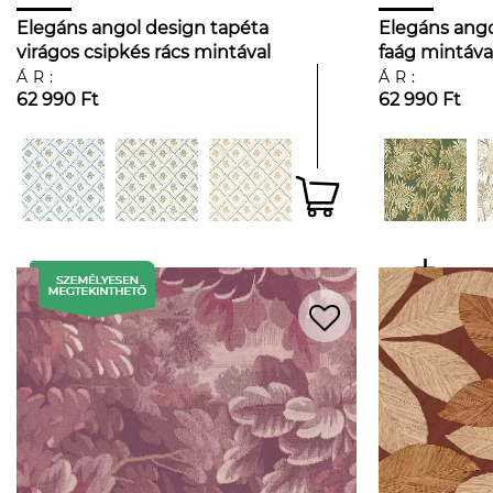
Elegáns angol design tapéta
Elegáns ango
virágos csipkés rács mintával
faág mintáva
bordó színben
ÁR:
ÁR:
62 990 Ft
62 990 Ft