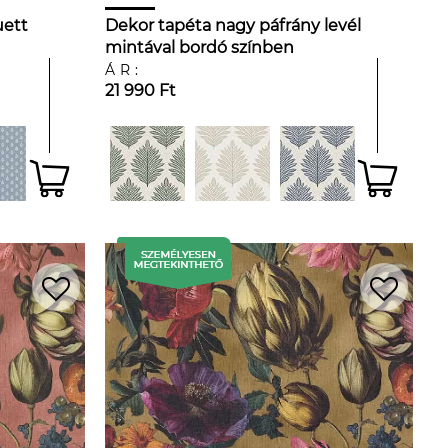
uett
Dekor tapéta nagy páfrány levél
mintával bordó színben
ÁR:
21 990 Ft