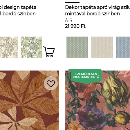
l design tapéta
Dekor tapéta apró virág szil
l bordó színben
mintával bordó színben
ÁR:
21 990 Ft