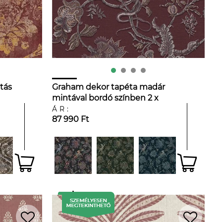
tás
Graham dekor tapéta madár
mintával bordó színben 2 x
52cm szett
ÁR:
87 990 Ft