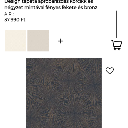
Design tapéta apróbarázdás körcikk és
négyzet mintával fényes fekete és bronz
színben
ÁR:
37 990 Ft