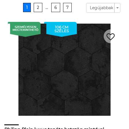
1
2
...
6
7
Legújabbak
106 CM
SZÉLES