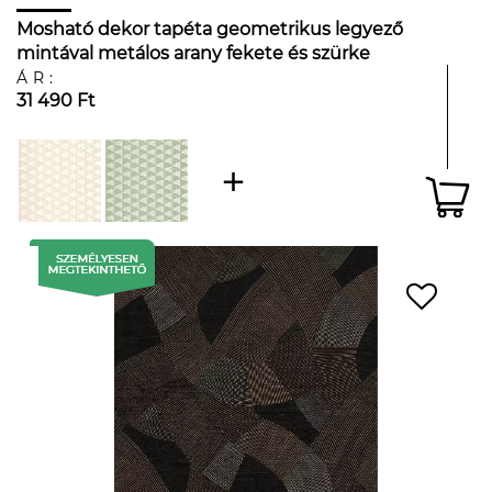
Mosható dekor tapéta geometrikus legyező
mintával metálos arany fekete és szürke
színben
ÁR:
31 490 Ft