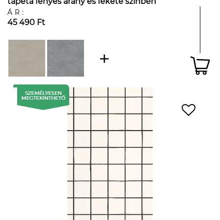
tapéta fényes arany és fekete színben
ÁR:
45 490 Ft