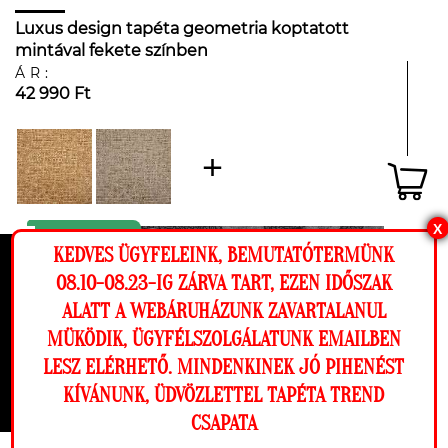
Luxus design tapéta geometria koptatott
mintával fekete színben
ÁR:
42 990 Ft
X
KEDVES ÜGYFELEINK, BEMUTATÓTERMÜNK
Ez a weboldal cookie-kat használ, hogy a
08.10-08.23-IG ZÁRVA TART, EZEN IDŐSZAK
lehető legjobb élményt nyújtsa honlapunkon.
ALATT A WEBÁRUHÁZUNK ZAVARTALANUL
Beállítások
MÜKÖDIK, ÜGYFÉLSZOLGÁLATUNK EMAILBEN
LESZ ELÉRHETŐ. MINDENKINEK JÓ PIHENÉST
Elutasítom
Engedélyezem
KÍVÁNUNK, ÜDVÖZLETTEL TAPÉTA TREND
CSAPATA
Megnézem a falamon