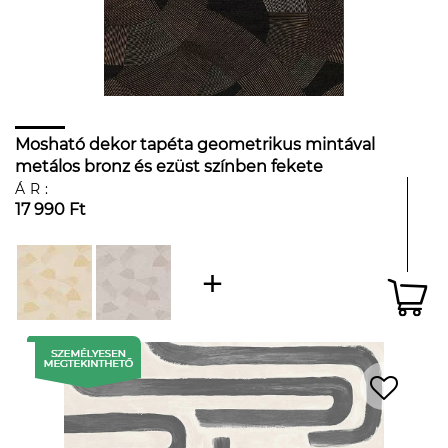
Mosható dekor tapéta geometrikus mintával
metálos bronz és ezüst színben fekete
háttéren
ÁR:
17 990 Ft