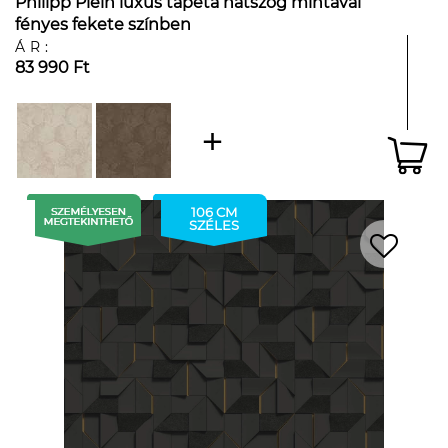
Philipp Plein luxus tapéta hatszög mintával
fényes fekete színben
ÁR:
83 990 Ft
106 CM
SZÉLES