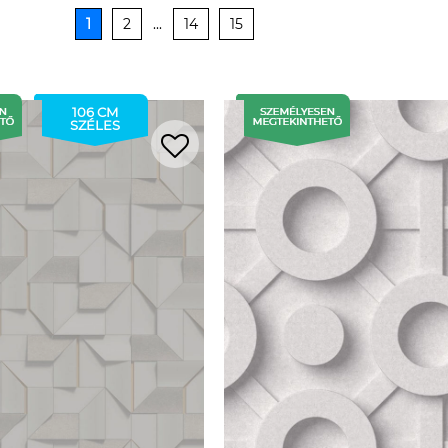
1
2
...
14
15
106 CM
SZÉLES