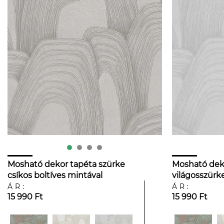
Mosható dekor tapéta szürke
Mosható dek
csíkos boltíves mintával
világosszürke
mintával
ÁR:
ÁR:
15 990 Ft
15 990 Ft