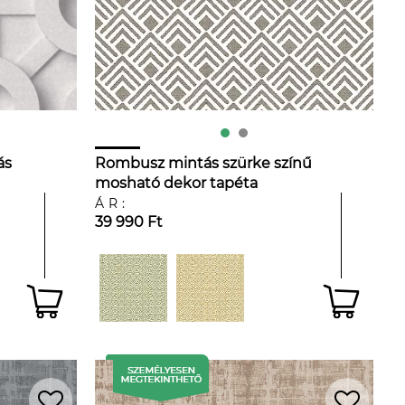
ás
Rombusz mintás szürke színű
mosható dekor tapéta
ÁR:
39 990 Ft