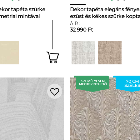
kor tapéta szürke
Dekor tapéta elegáns fénye
etriai mintával
ezüst és kékes szürke kopta
téglalap mintával
ÁR:
32 990 Ft
70 CM
SZÉLES