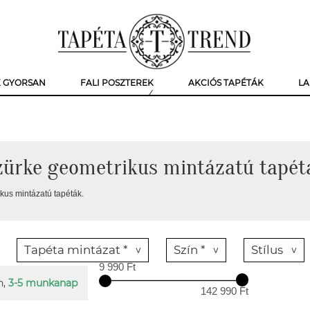
K GYORSAN
FALI POSZTEREK
AKCIÓS TAPÉTÁK
LA
zürke geometrikus mintázatú tapét
kus mintázatú tapéták.
Tapéta mintázat *
Szín *
Stílus
9 990 Ft
n,
3-5 munkanap
142 990 Ft