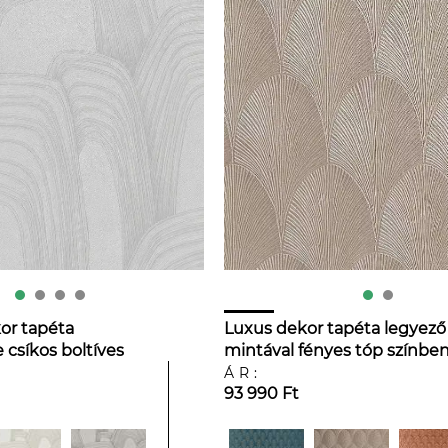
or tapéta
Luxus dekor tapéta legyező
 csíkos boltíves
mintával fényes tóp színbe
ÁR:
93 990 Ft