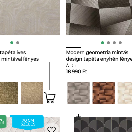
tapéta íves
Modern geometria mintás
mintával fényes
design tapéta enyhén fény
és homokkő
fekete és szürke színvilágb
ÁR:
18 990 Ft
70 CM
SZÉLES