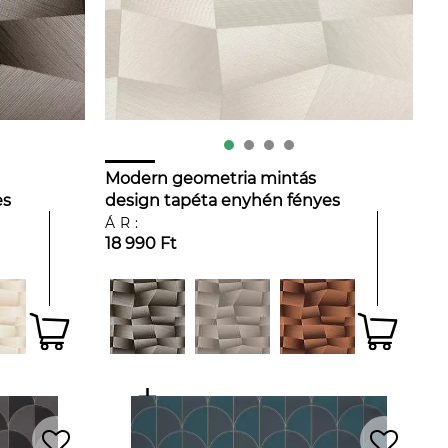
Modern geometria mintás
es
design tapéta enyhén fényes
an
fehér és szürke színvilágban
ÁR:
18 990 Ft