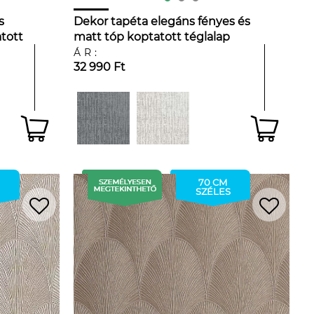
s
Dekor tapéta elegáns fényes és
tott
matt tóp koptatott téglalap
mintával
ÁR:
32 990 Ft
70 CM
SZÉLES