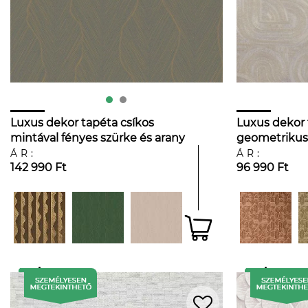
Luxus dekor tapéta csíkos
Luxus dekor 
mintával fényes szürke és arany
geometrikus 
színben
gyöngyház 
ÁR:
ÁR:
142 990 Ft
96 990 Ft
színben