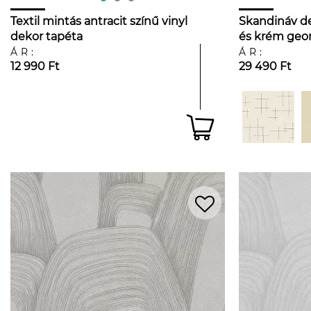
Textil mintás antracit színű vinyl
Skandináv de
dekor tapéta
és krém geom
ÁR:
ÁR:
12 990 Ft
29 490 Ft