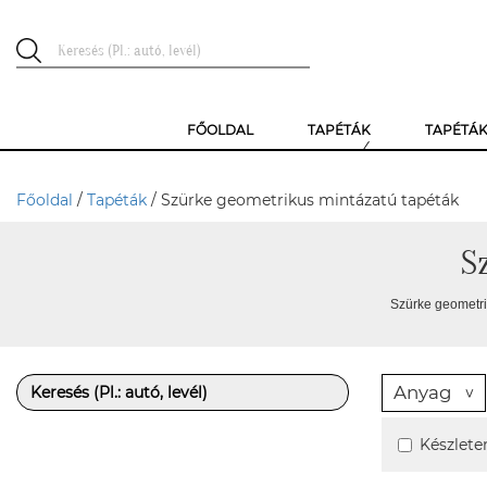
FŐOLDAL
TAPÉTÁK
TAPÉTÁ
Főoldal
/
Tapéták
/ Szürke geometrikus mintázatú tapéták
S
Szürke geometri
Anyag
Készlete