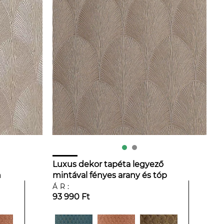
Luxus dekor tapéta legyező
n
mintával fényes arany és tóp
színben
ÁR:
93 990 Ft