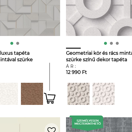
 luxus tapéta
Geometriai kör és rács mint
ntával szürke
szürke színű dekor tapéta
ÁR:
12 990 Ft