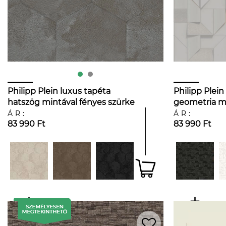
Philipp Plein luxus tapéta
Philipp Plein
hatszög mintával fényes szürke
geometria mi
színben
színben
ÁR:
ÁR:
83 990 Ft
83 990 Ft