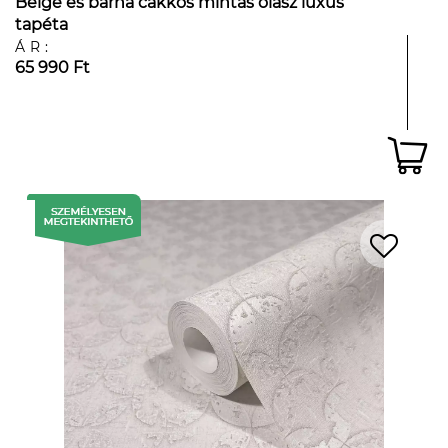
Beige és barna cakkos mintás olasz luxus
tapéta
ÁR:
65 990 Ft