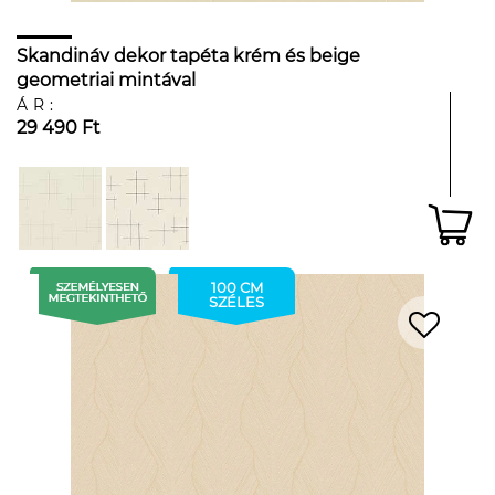
Skandináv dekor tapéta krém és beige
geometriai mintával
ÁR:
29 490 Ft
100 CM
SZÉLES