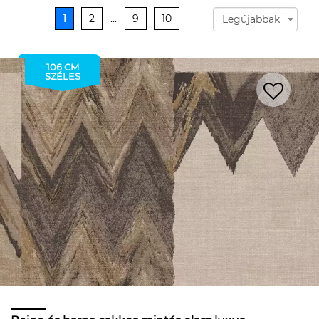
1
2
...
9
10
Legújabbak
106 CM
SZÉLES