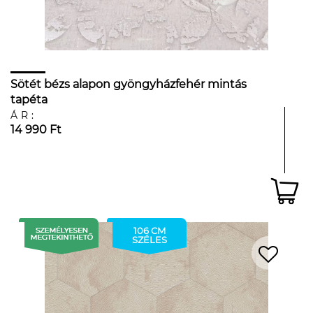
Sötét bézs alapon gyöngyházfehér mintás
tapéta
ÁR:
14 990 Ft
106 CM
SZÉLES