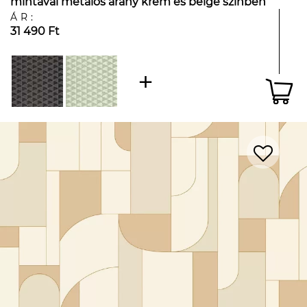
mintával metálos arany krém és beige színben
ÁR:
31 490 Ft