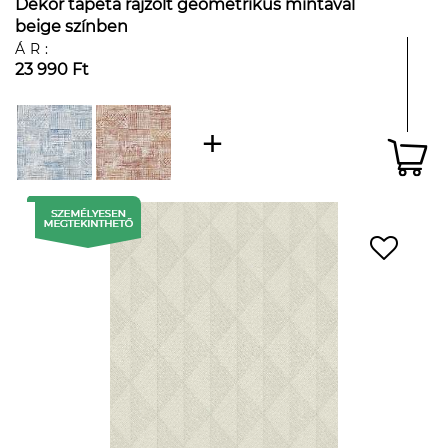
Dekor tapéta rajzolt geometrikus mintával
beige színben
ÁR:
23 990 Ft