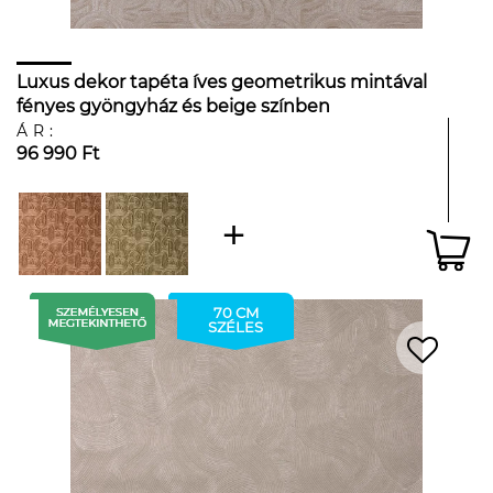
Luxus dekor tapéta íves geometrikus mintával
fényes gyöngyház és beige színben
ÁR:
96 990 Ft
70 CM
SZÉLES