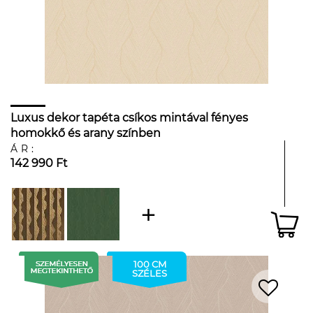
Luxus dekor tapéta csíkos mintával fényes
homokkő és arany színben
ÁR:
142 990 Ft
100 CM
SZÉLES