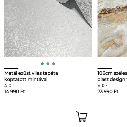
Metál ezüst vlies tapéta
106cm széle
koptatott mintával
olasz design
ÁR:
ÁR:
14 990 Ft
73 990 Ft