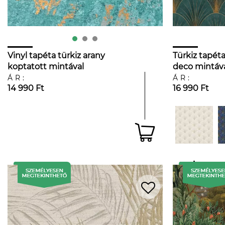
Vinyl tapéta türkiz arany
Türkiz tapéta
koptatott mintával
deco mintáv
ÁR:
ÁR:
14 990 Ft
16 990 Ft