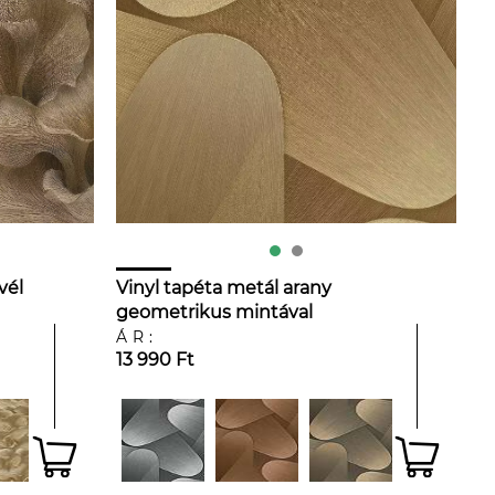
vél
Vinyl tapéta metál arany
geometrikus mintával
ÁR:
13 990 Ft