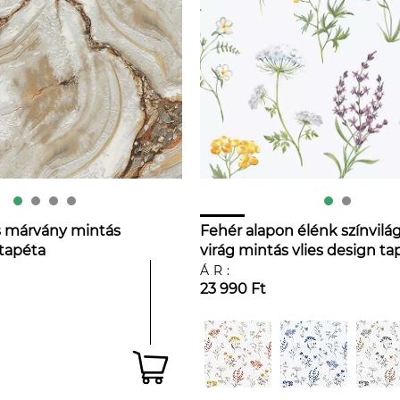
s márvány mintás
Fehér alapon élénk színvilá
 tapéta
virág mintás vlies design ta
ÁR:
23 990 Ft