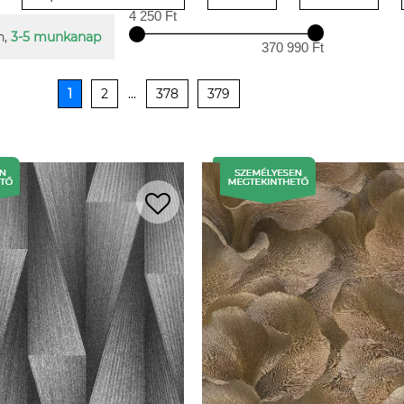
4 250 Ft
n,
3-5 munkanap
370 990 Ft
1
2
...
378
379