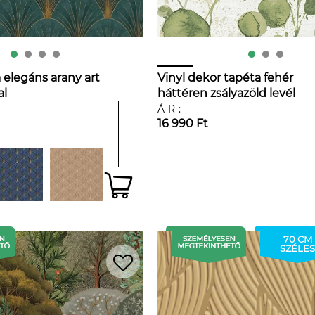
 elegáns arany art
Vinyl dekor tapéta fehér
al
háttéren zsályazöld levél
mintával
ÁR:
16 990 Ft
70 CM
SZÉLES