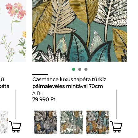
gú
Casmance luxus tapéta türkiz
péta
pálmaleveles mintával 70cm
széles
ÁR:
79 990 Ft