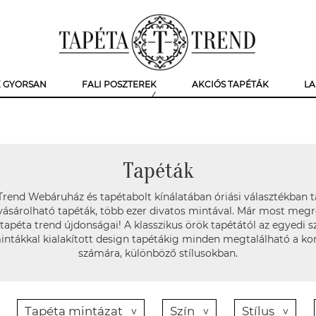
K GYORSAN
FALI POSZTEREK
AKCIÓS TAPÉTÁK
LA
Tapéták
Trend Webáruház és tapétabolt kínálatában óriási választékban t
ásárolható tapéták, több ezer divatos mintával. Már most meg
tapéta trend újdonságai! A klasszikus örök tapétától az egyedi s
ntákkal kialakított design tapétákig minden megtalálható a ko
számára, különböző stílusokban.
Tapéta mintázat
Szín
Stílus