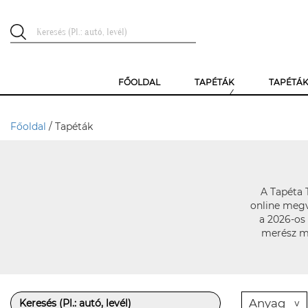
FŐOLDAL
TAPÉTÁK
TAPÉTÁ
Főoldal
/ Tapéták
A Tapéta 
online megv
a 2026-os 
merész mi
Anyag