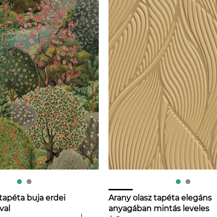
tapéta buja erdei
Arany olasz tapéta elegáns
val
anyagában mintás leveles