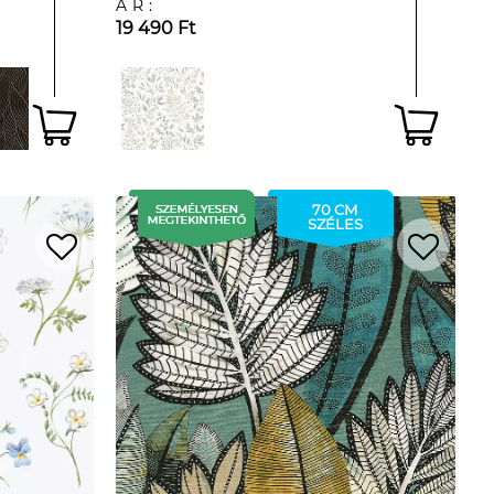
ÁR:
19 490 Ft
70 CM
SZÉLES